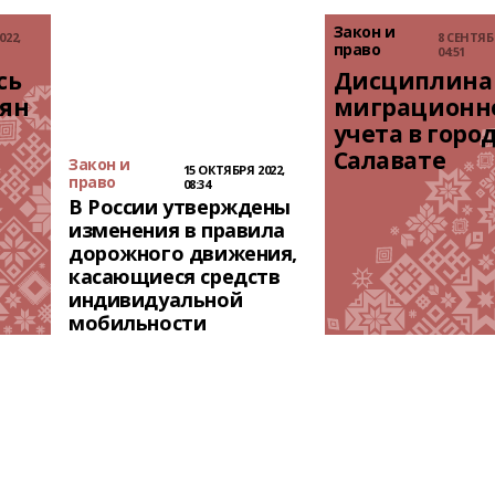
Закон и
022,
8 СЕНТЯБР
право
04:51
ь 
Дисциплина 
ян 
миграционно
учета в город
Салавате
Закон и
15 ОКТЯБРЯ 2022,
право
08:34
В России утверждены
изменения в правила
дорожного движения,
касающиеся средств
индивидуальной
мобильности