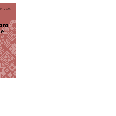
Я 2022,
го 
е 