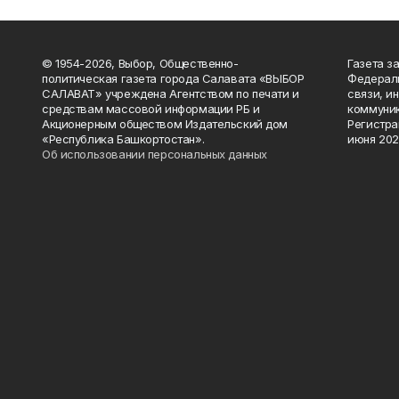
© 1954-2026, Выбор, Общественно-
Газета з
политическая газета города Салавата «ВЫБОР
Федераль
САЛАВАТ» учреждена Агентством по печати и
связи, и
средствам массовой информации РБ и
коммуник
Акционерным обществом Издательский дом
Регистра
«Республика Башкортостан».
июня 202
Об использовании персональных данных