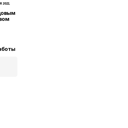
Я 2022,
довым
вом
работы