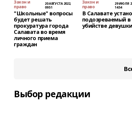
Закон и
Закон и
20 АВГУСТА 2022,
29 ИЮЛЯ 2
право
право
09:51
14:54
"Школьные" вопросы
В Салавате устан
будет решать
подозреваемый в
прокуратура города
убийстве девушк
Салавата во время
личного приема
граждан
Вс
Выбор редакции