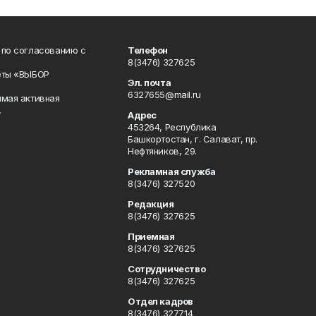
 по согласованию с
Телефон
8(3476) 327625
еты «ВЫБОР
Эл. почта
6327655@mail.ru
ямая активная
.
Адрес
453264, Республика
Башкортостан, г. Салават, пр.
Нефтяников, 29.
Рекламная служба
8(3476) 327520
Редакция
8(3476) 327625
Приемная
8(3476) 327625
Сотрудничество
8(3476) 327625
Отдел кадров
8(3476) 327714