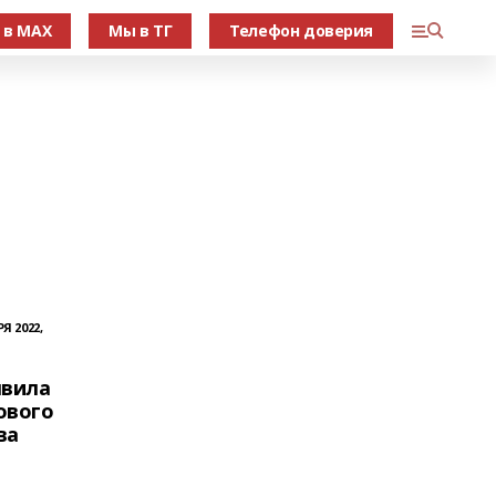
 в МАХ
Мы в ТГ
Телефон доверия
Я 2022,
явила
ового
ва