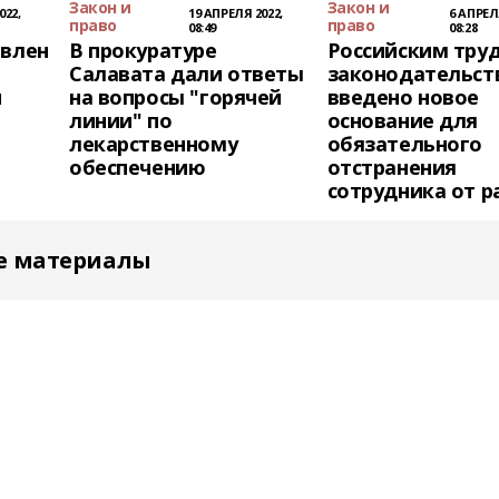
Закон и
Закон и
022,
19 АПРЕЛЯ 2022,
6 АПРЕЛ
право
право
08:49
08:28
овлен
В прокуратуре
Российским тру
Салавата дали ответы
законодательст
и
на вопросы "горячей
введено новое
линии" по
основание для
лекарственному
обязательного
обеспечению
отстранения
сотрудника от 
е материалы