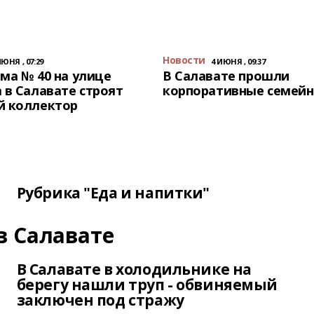
Новости
ИЮНЯ , 07:29
4 ИЮНЯ , 09:37
ма № 40 на улице
В Салавате прошли
 в Салавате строят
корпоративные семейн
й коллектор
Рубрика "Еда и напитки"
в Салавате
В Салавате в холодильнике на
берегу нашли труп - обвиняемый
заключен под стражу