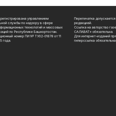
арегистрирована управлением
Перепечатка допускается
ной службы по надзору в сфере
редакцией.
нформационных технологий и массовых
Ссылка на авторство газ
аций по Республике Башкортостан.
САЛАВАТ» обязательна.
ционный номер ПИ № ТУ02-01878 от 11
Для интернет-изданий пр
5 года.
гиперссылка обязательна