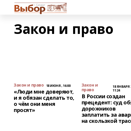
Закон и право
Закон и право
Закон и
18 ИЮНЯ , 16:00
18 ЯНВАРЯ 2
право
«Люди мне доверяют,
11:24
В России создан
и я обязан сделать то,
прецедент: суд об
о чём они меня
дорожников
просят»
заплатить за ава
на скользкой трас