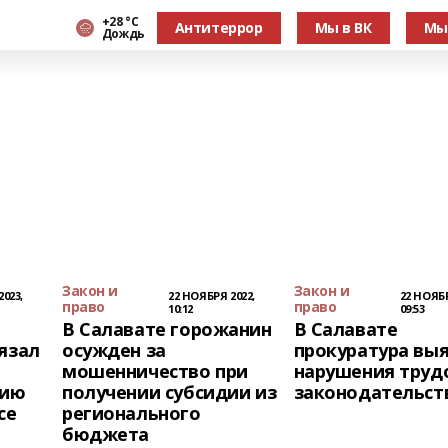
+28 °С
Антитеррор
Мы в ВК
Мы
Дождь
Закон и
Закон и
023,
22 НОЯБРЯ 2022,
22 НОЯБР
право
право
10:12
09:53
В Салавате горожанин
В Салавате
язал
осужден за
прокуратура вы
мошенничество при
нарушения труд
рию
получении субсидии из
законодательст
се
регионального
бюджета