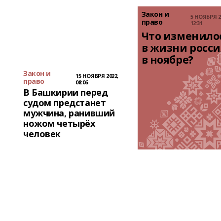
Закон и
5 НОЯБРЯ 2
право
12:31
Что изменилос
в жизни росси
в ноябре?
Закон и
15 НОЯБРЯ 2022,
право
08:06
В Башкирии перед
судом предстанет
мужчина, ранивший
ножом четырёх
человек