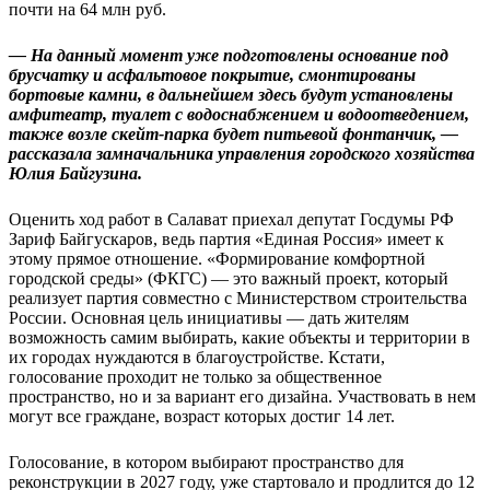
почти на 64 млн руб.
— На данный момент уже подготовлены основание под
брусчатку и асфальтовое покрытие, смонтированы
бортовые камни, в дальнейшем здесь будут установлены
амфитеатр, туалет с водоснабжением и водоотведением,
также возле скейт-парка будет питьевой фонтанчик, —
рассказала замначальника управления городского хозяйства
Юлия Байгузина.
Оценить ход работ в Салават приехал депутат Госдумы РФ
Зариф Байгускаров, ведь партия «Единая Россия» имеет к
этому прямое отношение. «Формирование комфортной
городской среды» (ФКГС) — это важный проект, который
реализует партия совместно с Министерством строительства
России. Основная цель инициативы — дать жителям
возможность самим выбирать, какие объекты и территории в
их городах нуждаются в благоустройстве. Кстати,
голосование проходит не только за общественное
пространство, но и за вариант его дизайна. Участвовать в нем
могут все граждане, возраст которых достиг 14 лет.
Голосование, в котором выбирают пространство для
реконструкции в 2027 году, уже стартовало и продлится до 12