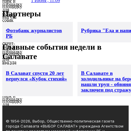
1 Июня , 11:09
Партнеры
Фотобанк журналистов
Рубрика "Еда и нап
РБ
Главные события недели в
Салавате
В Салават спустя 20 лет
В Салавате в
вернулся «Кубок стихий»
холодильнике на бер
нашли труп - обвин
заключен под страж
© 1954-2026, Выбор, Общественно-политическая газета
города Салавата «ВЫБОР САЛАВАТ» учреждена Агентством
по печати и средствам массовой информации РБ и