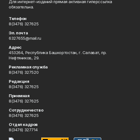
Для интернет-изданий прямая активная гиперссылка
обязательна.
Телефон
8(3476) 327625
Эл. почта
6327655@mail.ru
Адрес
453264, Республика Башкортостан, г. Салават, пр.
Нефтяников, 29.
Рекламная служба
8(3476) 327520
Редакция
8(3476) 327625
Приемная
8(3476) 327625
Сотрудничество
8(3476) 327625
Отдел кадров
8(3476) 327714