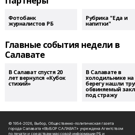
Партнеры
Фотобанк
Рубрика "Еда и
журналистов РБ
напитки"
Главные события недели в
Салавате
В Салават спустя 20
В Салавате в
лет вернулся «Кубок
холодильнике на
стихий»
берегу нашли тру
обвиняемый зак
под стражу
© 1954-2026, Выбор, Общественно-политическая газета
города Салавата «ВЫБОР САЛАВАТ» учреждена Агентством
по печати и средствам массовой информации РБ и