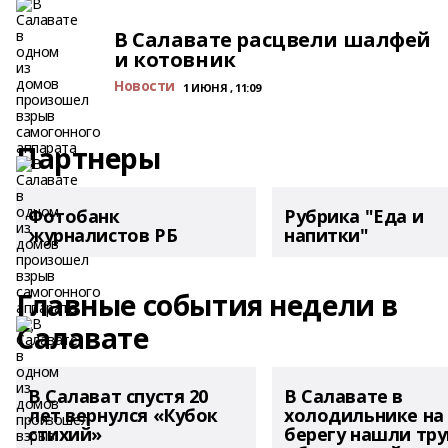
В Салавате расцвели шалфей
и котовник
Новости
1 ИЮНЯ , 11:09
Партнеры
Фотобанк
Рубрика "Еда и
журналистов РБ
напитки"
Главные события недели в
Салавате
В Салават спустя 20
В Салавате в
лет вернулся «Кубок
холодильнике на
стихий»
берегу нашли тру