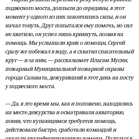
подвесного моста, доплыли до середины, в этот
момент у одного из них закончились силы, и он
начал тонуть. Друг попытался ему помочь, но сил
не хватило, он успел лишь крикнуть, позвав на
помощь. Мы услышали крик о помощи, Сергей
сразу же побежал в воду, а я схватил спасательный
круг — и за ним, — рассказывает Ильгам Мусин,
пожарный Муниципальной пожарной охраны
города Салавата, дежуривший в этот день на посту
у подвесного моста.
— Да, в это время мы, как и положено, находились
на месте дежурства и осматривали акваторию,
поняв, что купающимся требуется помощь,
действовали быстро, сработали командой и
оказали квалифицированную помощь. Подплыл к