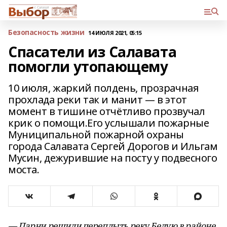
Безопасность жизни
14 ИЮЛЯ 2021, 05:15
Спасатели из Салавата
помогли утопающему
10 июля, жаркий полдень, прозрачная
прохлада реки так и манит — в этот
момент в тишине отчётливо прозвучал
крик о помощи.Его услышали пожарные
Муниципальной пожарной охраны
города Салавата Сергей Дорогов и Ильгам
Мусин, дежурившие на посту у подвесного
моста.
— Парни решили переплыть реку Белую в районе