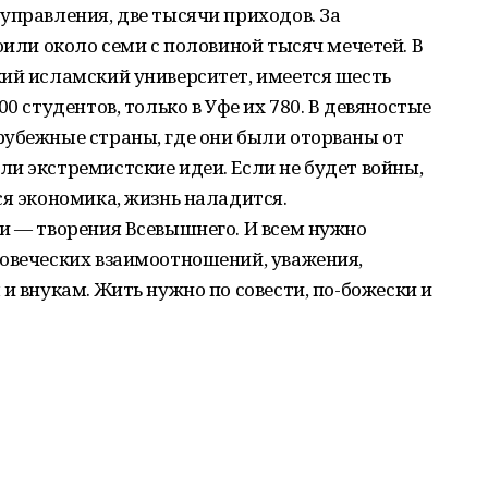
управления, две тысячи приходов. За
оили около семи с половиной тысяч мечетей. В
кий исламский университет, имеется шесть
0 студентов, только в Уфе их 780. В девяностые
рубежные страны, где они были оторваны от
и экстремистские идеи. Если не будет войны,
ся экономика, жизнь наладится.
и — творения Всевышнего. И всем нужно
ловеческих взаимоотношений, уважения,
и внукам. Жить нужно по совести, по-божески и