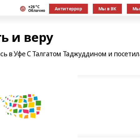
+26 °С
Антитеррор
Мы в ВК
Мы
Облачно
ь и веру
сь в Уфе С Талгатом Таджуддином и посетил