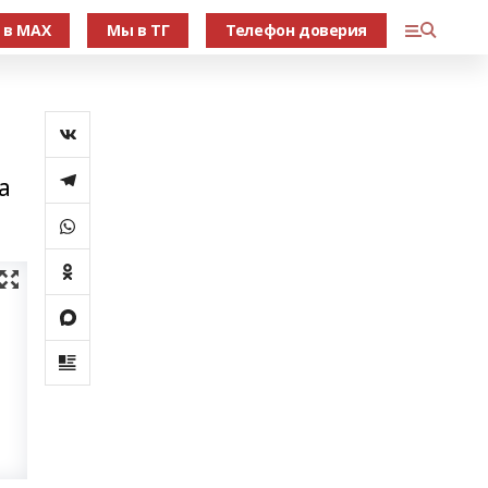
 в МАХ
Мы в ТГ
Телефон доверия
а