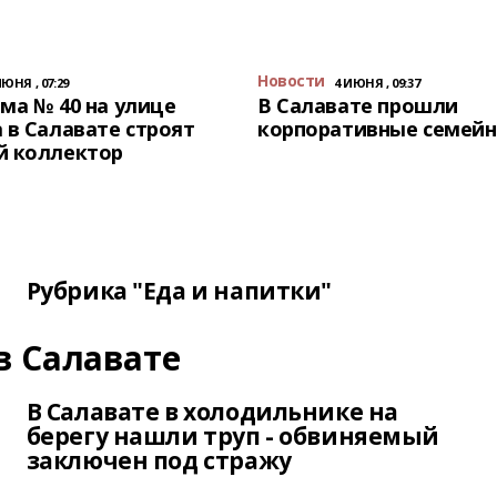
Новости
ИЮНЯ , 07:29
4 ИЮНЯ , 09:37
ма № 40 на улице
В Салавате прошли
 в Салавате строят
корпоративные семейн
й коллектор
Рубрика "Еда и напитки"
в Салавате
В Салавате в холодильнике на
берегу нашли труп - обвиняемый
заключен под стражу