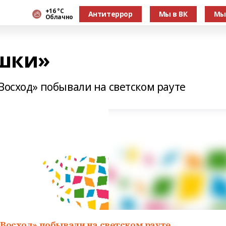
+16 °С
Антитеррор
Мы в ВК
Мы
Облачно
ушки»
Восход» побывали на светском рауте
«Восход» побывали на светском рауте