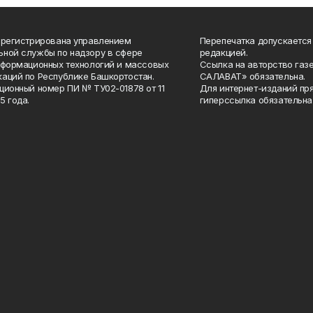
арегистрирована управлением
Перепечатка допускается
ной службы по надзору в сфере
редакцией.
нформационных технологий и массовых
Ссылка на авторство газ
аций по Республике Башкортостан.
САЛАВАТ» обязательна.
ционный номер ПИ № ТУ02-01878 от 11
Для интернет-изданий пр
5 года.
гиперссылка обязательна