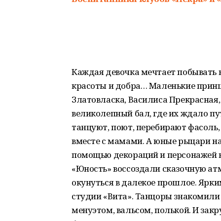
Каждая девочка мечтает побывать на
красоты и добра… Маленькие принц
Златовласка, Василиса Прекрасная
великолепный бал, где их ждало пу
танцуют, поют, перебирают фасоль
вместе с мамами. А юные рыцари н
помощью декораций и персонажей 
«Юность» воссоздали сказочную ат
окунуться в далекое прошлое. Ярки
студии «Вита». Танцоры знакомили 
менуэтом, вальсом, полькой. И зак