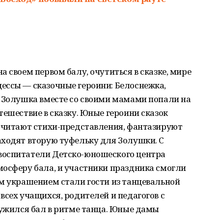
 своем первом балу, очутиться в сказке, мире
ессы — сказочные героини: Белоснежка,
, Золушка вместе со своими мамами попали на
тешествие в сказку. Юные героини сказок
, читают стихи-представления, фантазируют
аходят вторую туфельку для Золушки. С
воспитатели Детско-юношеского центра
мосферу бала, и участники праздника смогли
м украшением стали гости из танцевальной
всех учащихся, родителей и педагогов с
ружился бал в ритме танца. Юные дамы