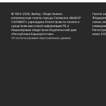
© 1954-2026, Выбор, Общественно-
Газета з
политическая газета города Салавата «ВЫБОР
Федераль
САЛАВАТ» учреждена Агентством по печати и
связи, и
средствам массовой информации РБ и
коммуник
Акционерным обществом Издательский дом
Регистра
«Республика Башкортостан».
июня 202
Об использовании персональных данных