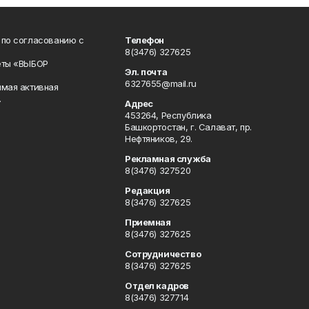
 по согласованию с
Телефон
8(3476) 327625
еты «ВЫБОР
Эл. почта
6327655@mail.ru
ямая активная
.
Адрес
453264, Республика
Башкортостан, г. Салават, пр.
Нефтяников, 29.
Рекламная служба
8(3476) 327520
Редакция
8(3476) 327625
Приемная
8(3476) 327625
Сотрудничество
8(3476) 327625
Отдел кадров
8(3476) 327714