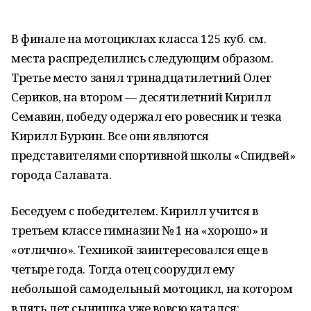
В финале на мотоциклах класса 125 куб. см.
места распределились следующим образом.
Третье место занял тринадцатилетний Олег
Сериков, на втором — десятилетний Кирилл
Семавин, победу одержал его ровесник и тезка
Кирилл Буркин. Все они являются
представителями спортивной школы «Спидвей»
города Салавата.
Беседуем с победителем. Кирилл учится в
третьем классе гимназии № 1 на «хорошо» и
«отлично». Техникой заинтересовался еще в
четыре года. Тогда отец соорудил ему
небольшой самодельный мотоцикл, на котором
в пять лет сынишка уже вовсю катался: