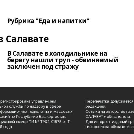
Рубрика "Еда и напитки"
в Салавате
В Салавате в холодильнике на
берегу нашли труп - обвиняемый
заключен под стражу
арегистрирована управлением
Перепечатка допускается
ной службы по надзору в сфере
редакцией.
нформационных технологий и массовых
Ссылка на авторство газ
аций по Республике Башкортостан.
САЛАВАТ» обязательна.
ционный номер ПИ № ТУ02-01878 от 11
Для интернет-изданий пр
5 года.
гиперссылка обязательна