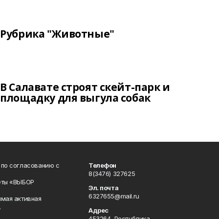
Рубрика "Животные"
В Салавате строят скейт-парк и
площадку для выгула собак
 по согласованию с
Телефон
8(3476) 327625
еты «ВЫБОР
Эл. почта
6327655@mail.ru
ямая активная
.
Адрес
453264, Республика