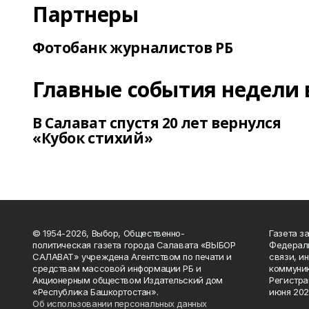
Партнеры
Фотобанк журналистов РБ
Главные события недели 
В Салават спустя 20 лет вернулся
«Кубок стихий»
© 1954-2026, Выбор, Общественно-
Газета з
политическая газета города Салавата «ВЫБОР
Федераль
САЛАВАТ» учреждена Агентством по печати и
связи, и
средствам массовой информации РБ и
коммуник
Акционерным обществом Издательский дом
Регистра
«Республика Башкортостан».
июня 202
Об использовании персональных данных