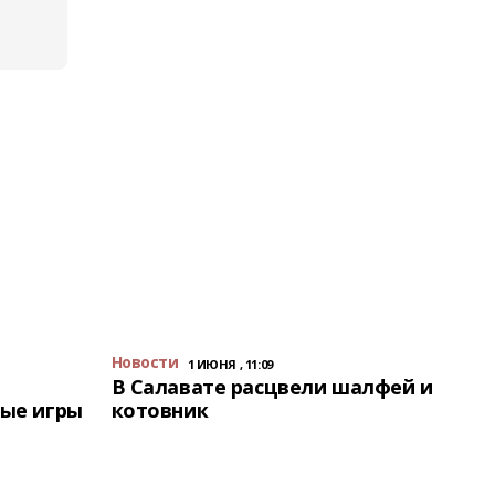
Новости
1 ИЮНЯ , 11:09
В Салавате расцвели шалфей и
ые игры
котовник