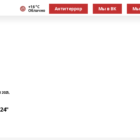
+16 °С
Антитеррор
Мы в ВК
Мы
Облачно
 2025,
24"