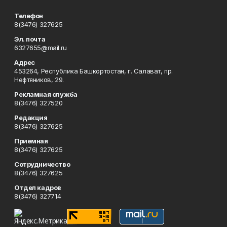
Телефон
8(3476) 327625
Эл. почта
6327655@mail.ru
Адрес
453264, Республика Башкортостан, г. Салават, пр.
Нефтяников, 29.
Рекламная служба
8(3476) 327520
Редакция
8(3476) 327625
Приемная
8(3476) 327625
Сотрудничество
8(3476) 327625
Отдел кадров
8(3476) 327714