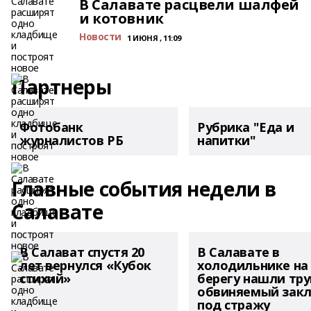
В Салавате расцвели шалфей
и котовник
Новости
1 ИЮНЯ , 11:09
Партнеры
Фотобанк
Рубрика "Еда и
журналистов РБ
напитки"
Главные события недели в
Салавате
В Салават спустя 20
В Салавате в
лет вернулся «Кубок
холодильнике на
стихий»
берегу нашли тру
обвиняемый зак
под стражу