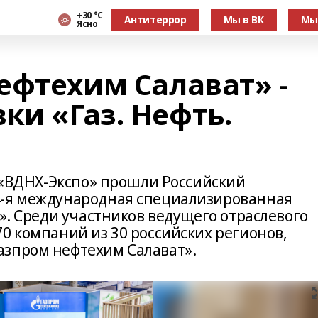
+30 °С
Антитеррор
Мы в ВК
Мы
Ясно
ефтехим Салават» -
ки «Газ. Нефть.
е «ВДНХ-Экспо» прошли Российский
4-я международная специализированная
и». Среди участников ведущего отраслевого
0 компаний из 30 российских регионов,
азпром нефтехим Салават».