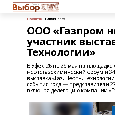
Новости
1 ИЮНЯ , 10:43
ООО «Газпром н
участник выстав
Технологии»
В Уфе с 26 по 29 мая на площадк
нефтегазохимический форум и 3
выставка «Газ. Нефть. Технологи
события года — представители 27
включая делегацию компании «Г