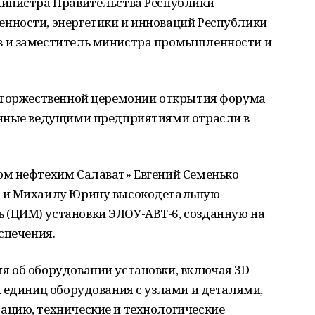
министра Правительства Республики
нности, энергетики и инноваций Республики
 и заместитель министра промышленности и
 торжественной церемонии открытия форума
енные ведущими предприятиями отрасли в
м нефтехим Салават» Евгений Семенько
 и Михаилу Юрину высокодетальную
(ЦИМ) установки ЭЛОУ-АВТ-6, созданную на
спечения.
 об оборудовании установки, включая 3D-
 единиц оборудования с узлами и деталями,
цию, технические и технологические