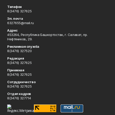
Телефон
8(3476) 327625
Эл. почта
6327655@mail.ru
Адрес
453264, Республика Башкортостан, г. Салават, пр.
Нефтяников, 29.
Рекламная служба
8(3476) 327520
Редакция
8(3476) 327625
Приемная
8(3476) 327625
Сотрудничество
8(3476) 327625
Отдел кадров
8(3476) 327714