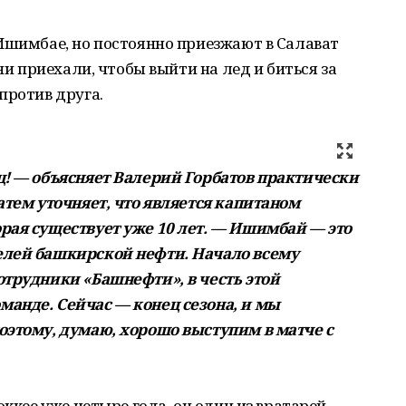
Ишимбае, но постоянно приезжают в Салават
ни приехали, чтобы выйти на лед и биться за
против друга.
ц! — объясняет Валерий Горбатов практически
атем уточняет, что является капитаном
рая существует уже 10 лет. — Ишимбай — это
елей башкирской нефти. Начало всему
отрудники «Башнефти», в честь этой
анде. Сейчас — конец сезона, и мы
оэтому, думаю, хорошо выступим в матче с
оккее уже четыре года, он один из вратарей