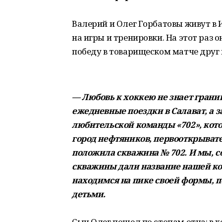
Валерий и Олег Горбатовы живут в 
на игры и тренировки. На этот раз о
победу в товарищеском матче друг 
— Любовь к хоккею не знает грани
ежедневные поездки в Салават, а з
любительской команды «702», кото
город нефтяников, первооткрыват
положила скважина № 702. И мы, с
скважины дали название нашей ком
находимся на пике своей формы, п
детьми.
Сын Олег пошел по стопам отца: в х