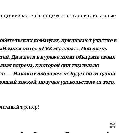
ищеских матчей чаще всего становились юные
любительских командах, принимают участие в
 «Ночной лиге» в СКК «Салават». Они очень
тей. Да и дети в кураже хотят обыграть своих
езная встреча, к которой они тщательно
ев. — Никаких поблажек не будет ни от одной
тоящий хоккей, получая удовольствие от того,
тличный тренер!