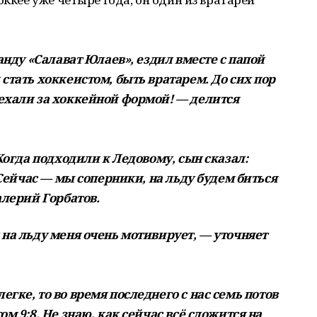
анду «Салават Юлаев», ездил вместе с папой
стать хоккеистом, быть вратарем. До сих пор
ехали за хоккейной формой! — делится
 Когда подходили к Ледовому, сын сказал:
 Сейчас — мы соперники, на льду будем биться
алерий Горбатов.
 на льду меня очень мотивирует, — уточняет
гке, то во время последнего с нас семь потов
м 9:8. Не знаю, как сейчас всё сложится на