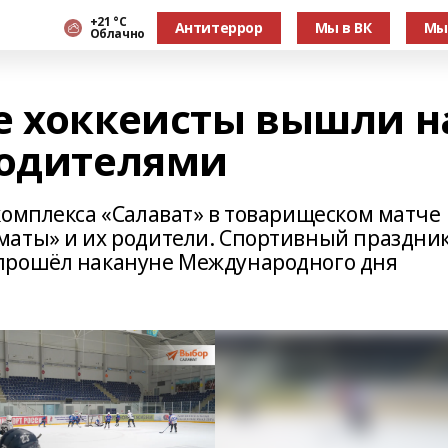
+21 °С
Антитеррор
Мы в ВК
Мы
Облачно
е хоккеисты вышли н
родителями
комплекса «Салават» в товарищеском матче
аты» и их родители. Спортивный праздник
прошёл накануне Международного дня