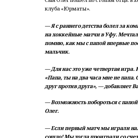
клуба «Юрматы».
— Я с раннего детства болел за ком
на хоккейные матчи в Уфу. Мечтал 
помню, как мы с папой впервые по
мальчик.
— Для нас это уже четвертая игра.
«Папа, ты на два часа мне не папа.
друг против друга», — добавляет В
— Возможность побороться с папой
Олег.
— Если первый матч мы играли нале
сошло! Мы тогда проиграли со счето