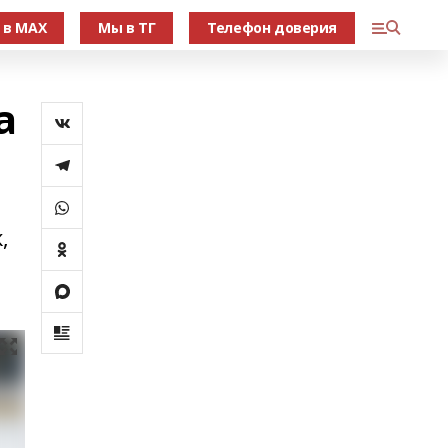
 в МАХ
Мы в ТГ
Телефон доверия
а
,