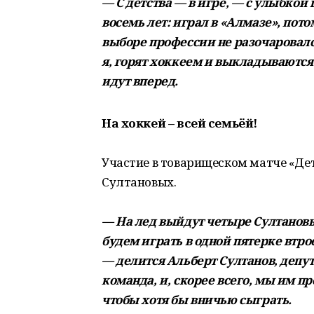
— С детства — в игре, — с улыбкой
восемь лет: играл в «Алмазе», пото
выборе профессии не разочаровался
я, горят хоккеем и выкладываются 
идут вперед.
На хоккей – всей семьёй!
Участие в товарищеском матче «Де
Султановых.
— На лед выйдут четыре Султанов
будем играть в одной пятерке втро
— делится Альберт Султанов, депут
команда, и, скорее всего, мы им п
чтобы хотя бы вничью сыграть.