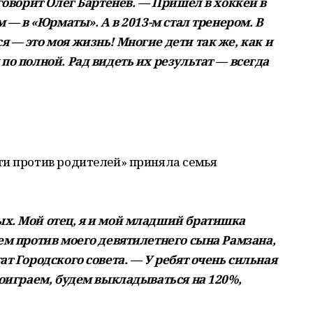
 говорит Олег Бартенев. — Пришел в хоккей в
м — в «Юрматы». А в 2013-м стал тренером. В
 — это моя жизнь! Многие дети так же, как и
по полной. Рад видеть их результат — всегда
ти против родителей» приняла семья
ых. Мой отец, я и мой младший братишка
ем против моего девятилетнего сына Рамзана,
ат Городского совета. — У ребят очень сильная
роиграем, будем выкладываться на 120%,