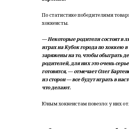
По статистике победителями товар
хоккеисты.
— Некоторые родители состоят в 
играх на Кубок города по хоккею в
заряжены на то, чтобы обыграть де
родителей, для них это очень серь
готовятся, — отмечает Олег Бартен
из сторон — все будут играть в нас
что делают.
Юным хоккеистам повезло: у них о