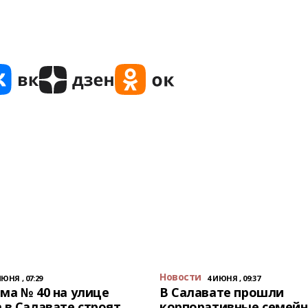
Новости
ИЮНЯ , 07:29
4 ИЮНЯ , 09:37
ма № 40 на улице
В Салавате прошли
 в Салавате строят
корпоративные семейн