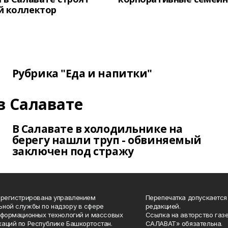
й коллектор
Рубрика "Еда и напитки"
в Салавате
В Салавате в холодильнике на
берегу нашли труп - обвиняемый
заключен под стражу
арегистрирована управлением
Перепечатка допускается
ной службы по надзору в сфере
редакцией.
нформационных технологий и массовых
Ссылка на авторство газ
аций по Республике Башкортостан.
САЛАВАТ» обязательна.