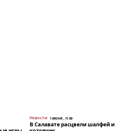
Новости
1 ИЮНЯ , 11:09
В Салавате расцвели шалфей и
ые игры
котовник