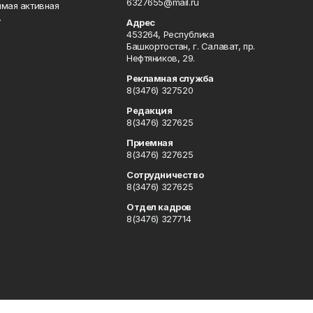
6327655@mail.ru
ямая активная
.
Адрес
453264, Республика
Башкортостан, г. Салават, пр.
Нефтяников, 29.
Рекламная служба
8(3476) 327520
Редакция
8(3476) 327625
Приемная
8(3476) 327625
Сотрудничество
8(3476) 327625
Отдел кадров
8(3476) 327714