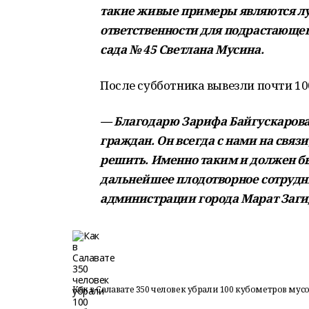
такие живые примеры являются л
ответственности для подрастающег
сада № 45 Светлана Мусина.
После субботника вывезли почти 10
— Благодарю Зарифа Байгускарова 
граждан. Он всегда с нами на связ
решить. Именно таким и должен б
дальнейшее плодотворное сотрудни
администрации города Марат Заги
Как в Салавате 350 человек убрали 100 кубометров мус