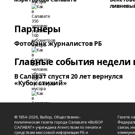
ливневы
Партнеры
Фотобанк журналистов РБ
Главные события недели 
В Салават спустя 20 лет вернулся
«Кубок стихий»
© 1954-2026, Выбор, Общественно-
Газета з
политическая газета города Салавата «ВЫБОР
Федераль
САЛАВАТ» учреждена Агентством по печати и
связи, и
средствам массовой информации РБ и
коммуник