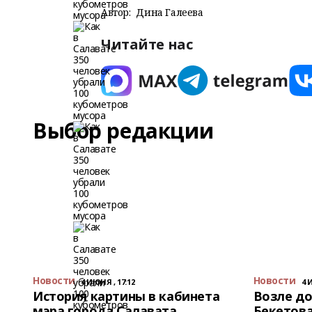
Автор:
Дина Галеева
Читайте нас
Выбор редакции
Новости
Новости
4 ИЮНЯ , 17:12
4 
История картины в кабинета
Возле до
мэра города Салавата
Бекетова