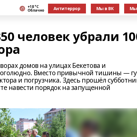
+18 °С
Антитеррор
Мы в ВК
Мы
Облачно
350 человек убрали 10
ора
ворах домов на улицах Бекетова и
оголюдно. Вместо привычной тишины — гу
ктора и погрузчика. Здесь прошёл субботни
сте навести порядок на запущенной