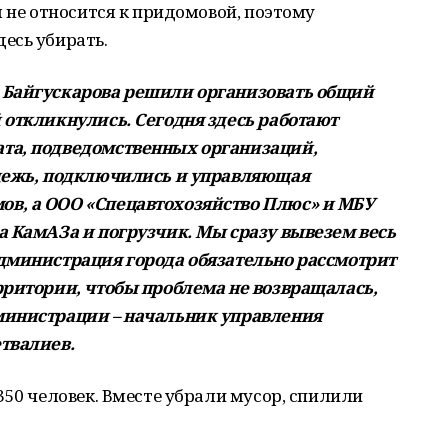
я не относится к придомовой, поэтому
есь убирать.
 Байгускарова решили организовать общий
 откликнулись. Сегодня здесь работают
та, подведомственных организаций,
одежь, подключились и управляющая
в, а ООО «Спецавтохозяйство Плюс» и МБУ
а КамАЗа и погрузчик. Мы сразу вывезем весь
дминистрация города обязательно рассмотрит
рритории, чтобы проблема не возвращалась,
министрации – начальник управления
твалиев.
350 человек. Вместе убрали мусор, спилили