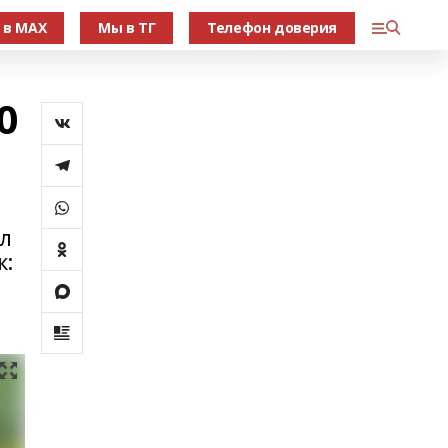
 в МАХ
Мы в ТГ
Телефон доверия
0
л
к: