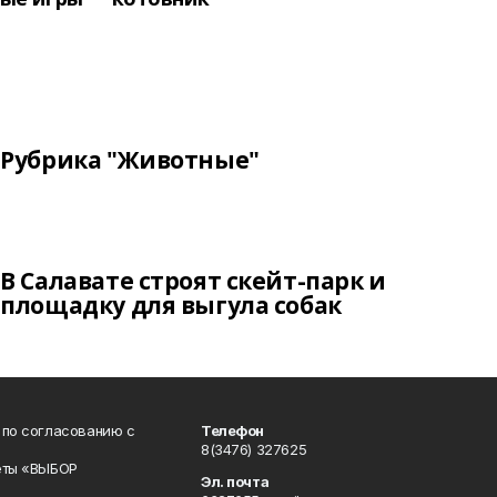
Рубрика "Животные"
В Салавате строят скейт-парк и
площадку для выгула собак
 по согласованию с
Телефон
8(3476) 327625
еты «ВЫБОР
Эл. почта