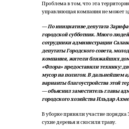
Проблема в том, что эта территори
управляющая компания не может зд
— По инициативе депутата Зарифа
городской субботник. Много людей
сотрудники администрации Салава
депутаты Городского совета, мол
компания, жители ближайших домо
«Флора» предоставили технику: дв
мусор на полигон. В дальнейшем а
варианты благоустройства этой те
— объяснил заместитель главы ад
городского хозяйства Ильдар Ахме
В уборке приняли участие порядка 
сухие деревья и скосили траву.