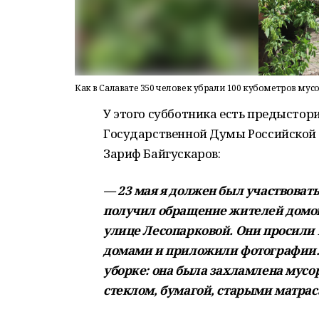
Как в Салавате 350 человек убрали 100 кубометров мус
У этого субботника есть предыстори
Государственной Думы Российской 
Зариф Байгускаров:
— 23 мая я должен был участвовать в
получил обращение жителей домов №
улице Лесопарковой. Они просили 
домами и приложили фотографии.
уборке: она была захламлена мус
стеклом, бумагой, старыми матрас