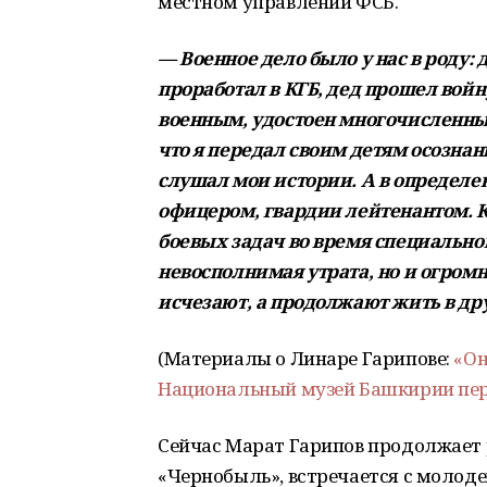
местном управлении ФСБ.
— Военное дело было у нас в роду:
проработал в КГБ, дед прошел войну
военным, удостоен многочисленных
что я передал своим детям осозна
слушал мои истории. А в определ
офицером, гвардии лейтенантом. 
боевых задач во время специально
невосполнимая утрата, но и огромн
исчезают, а продолжают жить в др
(Материалы о Линаре Гарипове:
«Он
Национальный музей Башкирии пере
Сейчас Марат Гарипов продолжает 
«Чернобыль», встречается с молоде