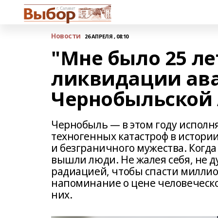
Новости
26 АПРЕЛЯ , 08:10
"Мне было 25 лет
ликвидации ав
Чернобыльской
Чернобыль — в этом году исполня
техногенных катастроф в истори
и безграничного мужества. Когда
вышли люди. Не жалея себя, не ду
радиацией, чтобы спасти миллио
напоминание о цене человеческой
них.