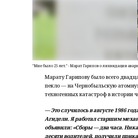
"Мне было 25 лет," - Марат Гарипов о ликвидации ава
Марату Гарипову было всего двадцат
пекло — на Чернобыльскую атомную
техногенных катастроф в истории ч
— Это случилось в августе 1986 го
Агидели. Я работал старшим меха
объявили: «Сборы — два часа. Ник
десяти водителей, получили прика