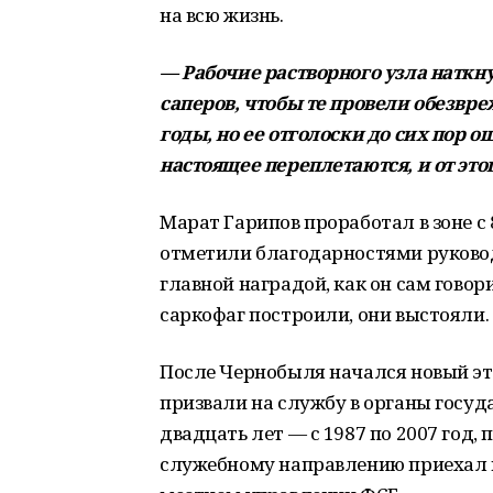
на всю жизнь.
— Рабочие растворного узла наткн
саперов, чтобы те провели обезвр
годы, но ее отголоски до сих пор 
настоящее переплетаются, и от этого
Марат Гарипов проработал в зоне с 8
отметили благодарностями руковод
главной наградой, как он сам говор
саркофаг построили, они выстояли.
После Чернобыля начался новый эта
призвали на службу в органы госуд
двадцать лет — с 1987 по 2007 год, 
служебному направлению приехал в