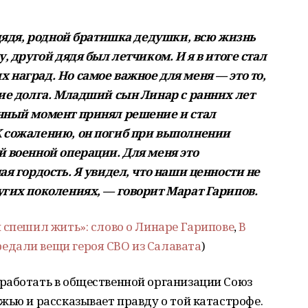
 дядя, родной братишка дедушки, всю жизнь
, другой дядя был летчиком. И я в итоге стал
 наград. Но самое важное для меня — это то,
ние долга. Младший сын Линар с ранних лет
енный момент принял решение и стал
К сожалению, он погиб при выполнении
й военной операции. Для меня это
ая гордость. Я увидел, что наши ценности не
угих поколениях, — говорит Марат Гарипов.
 спешил жить»: слово о Линаре Гарипове
,
В
дали вещи героя СВО из Салавата
)
работать в общественной организации Союз
жью и рассказывает правду о той катастрофе.