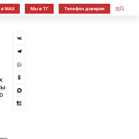
 в МАХ
Мы в ТГ
Телефон доверия
х
зы
ю