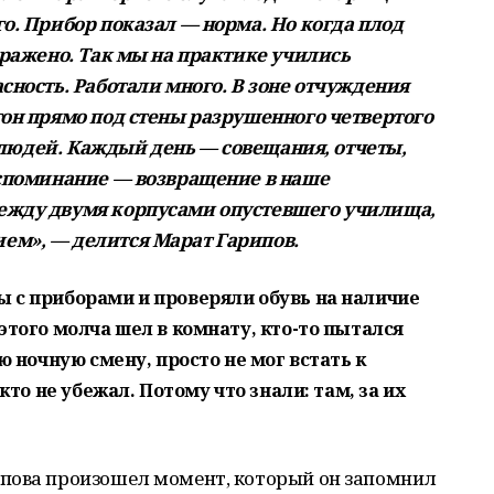
о. Прибор показал — норма. Но когда плод
аражено. Так мы на практике учились
сность. Работали много. В зоне отчуждения
тон прямо под стены разрушенного четвертого
за людей. Каждый день — совещания, отчеты,
оспоминание — возвращение в наше
ежду двумя корпусами опустевшего училища,
ем», — делится Марат Гарипов.
 с приборами и проверяли обувь на наличие
этого молча шел в комнату, кто-то пытался
ю ночную смену, просто не мог встать к
кто не убежал. Потому что знали: там, за их
пова произошел момент, который он запомнил