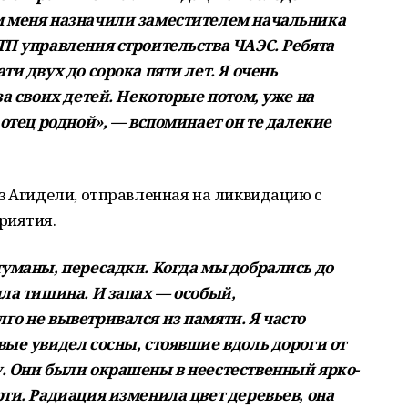
м меня назначили заместителем начальника
ТП управления строительства ЧАЭС. Ребята
ти двух до сорока пяти лет. Я очень
за своих детей. Некоторые потом, уже на
 отец родной», — вспоминает он те далекие
з Агидели, отправленная на ликвидацию с
риятия.
туманы, пересадки. Когда мы добрались до
ила тишина. И запах — особый,
го не выветривался из памяти. Я часто
вые увидел сосны, стоявшие вдоль дороги от
. Они были окрашены в неестественный ярко-
ти. Радиация изменила цвет деревьев, она