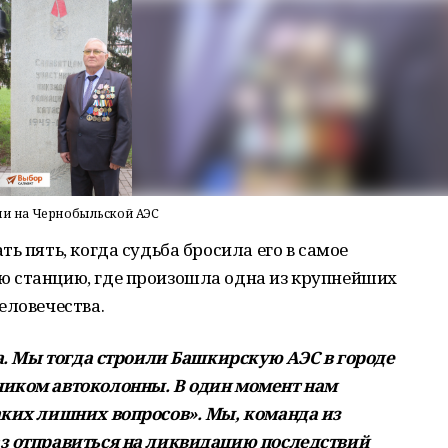
рии на Чернобыльской АЭС
ь пять, когда судьба бросила его в самое
 станцию, где произошла одна из крупнейших
еловечества.
да. Мы тогда строили Башкирскую АЭС в городе
ником автоколонны. В один момент нам
аких лишних вопросов». Мы, команда из
з отправиться на ликвидацию последствий