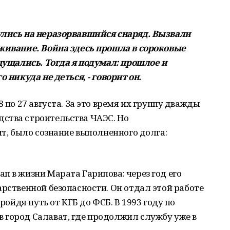
улись на неразорвавшийся снаряд. Вызвали
еживание. Война здесь прошла в сороковые
ощущались. Тогда я подумал: прошлое и
 никуда не деться, - говорит он.
 по 27 августа. За это время их группу дважды
ства строительства ЧАЭС. Но
ит, было сознание выполненного долга:
п в жизни Марата Гарипова: через год его
арственной безопасности. Он отдал этой работе
пройдя путь от КГБ до ФСБ. В 1993 году по
 город Салават, где продолжил службу уже в