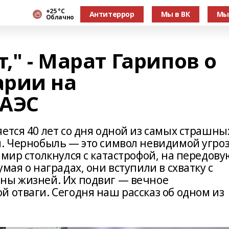
+25 °С
Антитеррор
Мы в ВК
Мы
Облачно
," - Марат Гарипов о
арии на
 АЭС
ется 40 лет со дня одной из самых страшны
и. Чернобыль — это символ невидимой угро
 мир столкнулся с катастрофой, на передову
мая о наградах, они вступили в схватку с
ны жизней. Их подвиг — вечное
 отваги. Сегодня наш рассказ об одном из