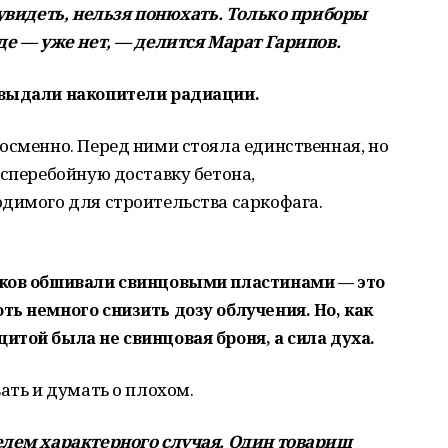
 увидеть, нельзя понюхать. Только приборы
де — уже нет, — делится Марат Гарипов.
 выдали накопители радиации.
осменно. Перед ними стояла единственная, но
есперебойную доставку бетона,
одимого для строительства саркофага.
иков обшивали свинцовыми пластинами — это
ь немного снизить дозу облучения. Но, как
той была не свинцовая броня, а сила духа.
ать и думать о плохом.
елем характерного случая. Один товарищ