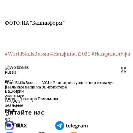
ФОТО: ИА "Башинформ"
#WorldSkillsRussia
#Нацфинал2021
#НацфиналУфа
WorldSkills Russia — 2021 в Башкирии: участники создадут
реальные вещи на 3D-принтере
Автор:
Эльвира Рахимова
Читайте нас