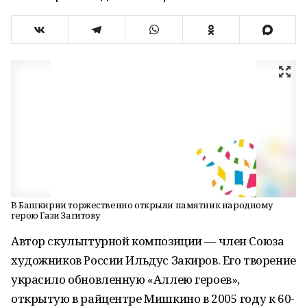
В Башкирии торжественно открыли памятник народному
герою Гази Загитову
Автор скульптурной композиции — член Союза
художников России Ильдус Закиров. Его творение
украсило обновленную «Аллею героев»,
открытую в райцентре Мишкино в 2005 году к 60-