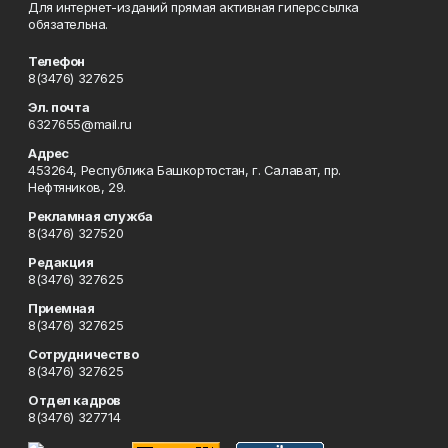
Для интернет-изданий прямая активная гиперссылка
обязательна.
Телефон
8(3476) 327625
Эл. почта
6327655@mail.ru
Адрес
453264, Республика Башкортостан, г. Салават, пр.
Нефтяников, 29.
Рекламная служба
8(3476) 327520
Редакция
8(3476) 327625
Приемная
8(3476) 327625
Сотрудничество
8(3476) 327625
Отдел кадров
8(3476) 327714