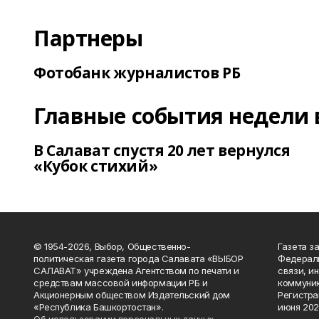
Партнеры
Фотобанк журналистов РБ
Главные события недели 
В Салават спустя 20 лет вернулся
«Кубок стихий»
© 1954-2026, Выбор, Общественно-
Газета з
политическая газета города Салавата «ВЫБОР
Федераль
САЛАВАТ» учреждена Агентством по печати и
связи, и
средствам массовой информации РБ и
коммуник
Акционерным обществом Издательский дом
Регистра
«Республика Башкортостан».
июня 202