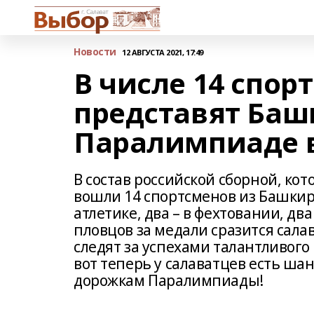
Новости
12 АВГУСТА 2021, 17:49
В числе 14 спор
представят Баш
Паралимпиаде в 
В состав российской сборной, ко
вошли 14 спортсменов из Башкир
атлетике, два – в фехтовании, два
пловцов за медали сразится сала
следят за успехами талантливого
вот теперь у салаватцев есть ша
дорожкам Паралимпиады!