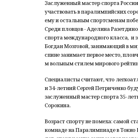
Заслуженный мастер спорта России
участвовать в паралимпийских соре
ему и остальным спортсменам побе
Среди пловцов - Аделина Разетдинов
спорта международного класса, и 
Богдан Мозговой, занимающий в ми
спине занимает первое место, плов
м вольным стилем мирового рейтин
Специалисты считают, что легкоат
и 34-летний Сергей Петриченко бу
заслуженный мастер спорта 35-летн
Сорокина.
Возраст спорту не помеха: самой с
комнаде на Паралимпиаде в Токио 