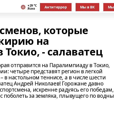
+29 °С
Антитеррор
Мы в ВК
Мы
Ясно
тсменов, которые
кирию на
Токио, - салаватец
торая отправится на Паралимпиаду в Токио,
ии: четыре представят регион в легкой
 – в настольном теннисе, а в числе шести
ватец Андрей Николаев! Горожане давно
 спортсмена, искренне радуясь его победам,
нс поболеть за земляка, плывущего по водн