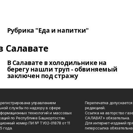
Рубрика "Еда и напитки"
в Салавате
В Салавате в холодильнике на
берегу нашли труп - обвиняемый
заключен под стражу
арегистрирована управлением
Перепечатка допускается
ной службы по надзору в сфере
редакцией.
нформационных технологий и массовых
Ссылка на авторство газ
аций по Республике Башкортостан.
САЛАВАТ» обязательна.
ционный номер ПИ № ТУ02-01878 от 11
Для интернет-изданий пр
5 года.
гиперссылка обязательна