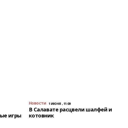
Новости
1 ИЮНЯ , 11:09
В Салавате расцвели шалфей и
ые игры
котовник