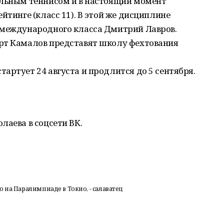
ольным теннисом и в настоящий момент
йтинге (класс 11). В этой же дисциплине
 международного класса Дмитрий Лавров.
рт Камалов представят школу фехтования
артует 24 августа и продлится до 5 сентября.
лаева в соцсети ВК.
 на Паралимпиаде в Токио, - салаватец