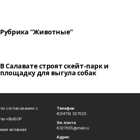
Рубрика "Животные"
В Салавате строят скейт-парк и
площадку для выгула собак
 по согласованию с
Телефон
8(3476) 327625
еты «ВЫБОР
Эл. почта
6327655@mail.ru
ямая активная
.
Адрес