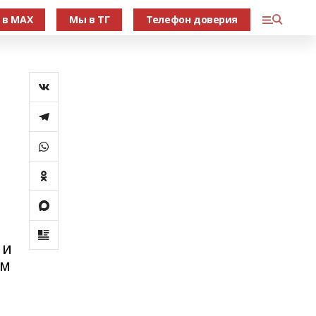
 в МАХ
Мы в ТГ
Телефон доверия
 и
ым