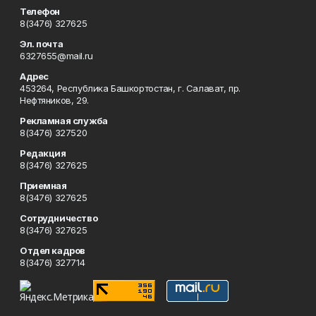
Телефон
8(3476) 327625
Эл. почта
6327655@mail.ru
Адрес
453264, Республика Башкортостан, г. Салават, пр.
Нефтяников, 29.
Рекламная служба
8(3476) 327520
Редакция
8(3476) 327625
Приемная
8(3476) 327625
Сотрудничество
8(3476) 327625
Отдел кадров
8(3476) 327714