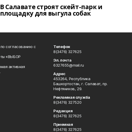
В Салавате строят скейт-парк и
площадку для выгула собак
 по согласованию с
Телефон
8(3476) 327625
еты «ВЫБОР
Эл. почта
6327655@mail.ru
ямая активная
.
Адрес
453264, Республика
Башкортостан, г. Салават, пр.
Нефтяников, 29.
Рекламная служба
8(3476) 327520
Редакция
8(3476) 327625
Приемная
8(3476) 327625