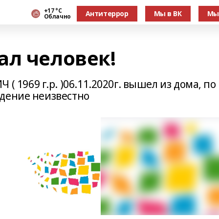
+17 °С
Антитеррор
Мы в ВК
Мы
Облачно
ал человек!
969 г.р. )06.11.2020г. вышел из дома, по
дение неизвестно