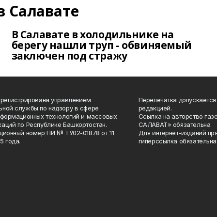
в Салавате
В Салавате в холодильнике на
берегу нашли труп - обвиняемый
заключен под стражу
арегистрирована управлением
Перепечатка допускается
ной службы по надзору в сфере
редакцией.
нформационных технологий и массовых
Ссылка на авторство газ
аций по Республике Башкортостан.
САЛАВАТ» обязательна.
ционный номер ПИ № ТУ02-01878 от 11
Для интернет-изданий пр
5 года.
гиперссылка обязательна