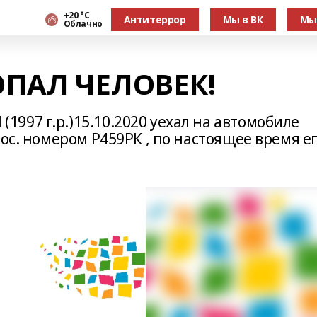
+20 °С
Антитеррор
Мы в ВК
Мы
Облачно
ПАЛ ЧЕЛОВЕК!
997 г.р.)15.10.2020 уехал на автомобиле
ос. номером Р459РК , по настоящее время е