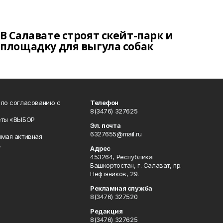
В Салавате строят скейт-парк и
площадку для выгула собак
 по согласованию с
Телефон
8(3476) 327625
еты «ВЫБОР
Эл. почта
6327655@mail.ru
ямая активная
.
Адрес
453264, Республика
Башкортостан, г. Салават, пр.
Нефтяников, 29.
Рекламная служба
8(3476) 327520
Редакция
8(3476) 327625