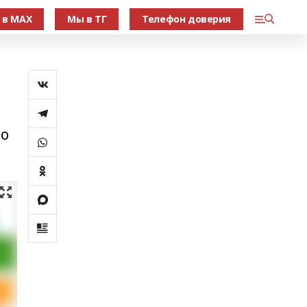
 в МАХ
Мы в ТГ
Телефон доверия
го