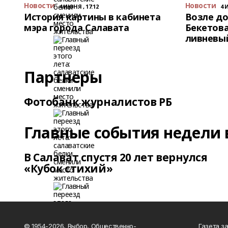
Новости
Новости
4 ИЮНЯ , 17:12
4 
История картины в кабинета
Возле до
мэра города Салавата
Бекетова
ливневы
Партнеры
Фотобанк журналистов РБ
Главные события недели 
В Салават спустя 20 лет вернулся
«Кубок стихий»
© 1954-2026, Выбор, Общественно-
Газета з