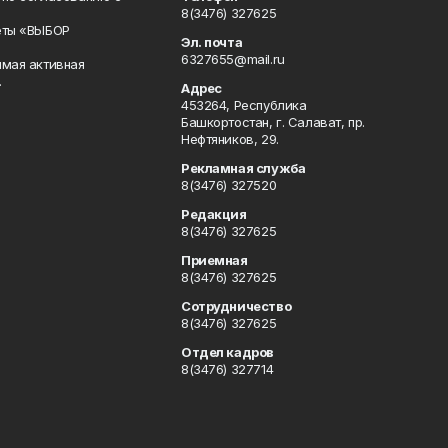
8(3476) 327625
еты «ВЫБОР
Эл. почта
6327655@mail.ru
ямая активная
.
Адрес
453264, Республика
Башкортостан, г. Салават, пр.
Нефтяников, 29.
Рекламная служба
8(3476) 327520
Редакция
8(3476) 327625
Приемная
8(3476) 327625
Сотрудничество
8(3476) 327625
Отдел кадров
8(3476) 327714