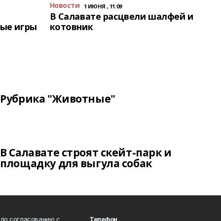
Новости
1 ИЮНЯ , 11:09
В Салавате расцвели шалфей и
ые игры
котовник
Рубрика "Животные"
В Салавате строят скейт-парк и
площадку для выгула собак
 по согласованию с
Телефон