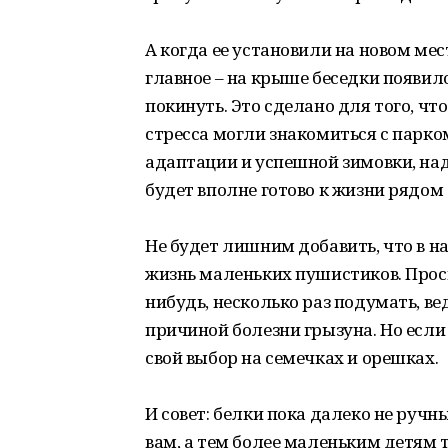
А когда ее установили на новом ме
главное – на крыше беседки появило
покинуть. Это сделано для того, что
стресса могли знакомиться с парко
адаптации и успешной зимовки, над
будет вполне готово к жизни рядом 
Не будет лишним добавить, что в на
жизнь маленьких пушистиков. Проси
нибудь, несколько раз подумать, ве
причиной болезни грызуна. Но если
свой выбор на семечках и орешках.
И совет: белки пока далеко не ручн
вам, а тем более маленьким детям 