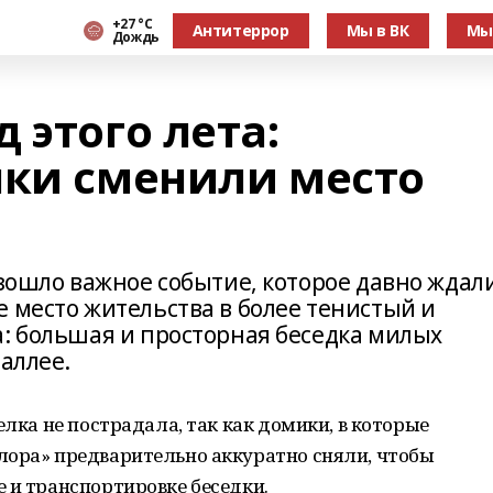
+27 °С
Антитеррор
Мы в ВК
Мы
Дождь
 этого лета:
лки сменили место
зошло важное событие, которое давно ждали
 место жительства в более тенистый и
а: большая и просторная беседка милых
аллее.
елка не пострадала, так как домики, в которые
лора» предварительно аккуратно сняли, чтобы
 и транспортировке беседки.