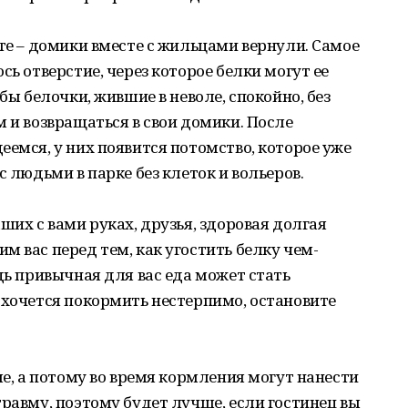
сте – домики вместе с жильцами вернули. Самое
сь отверстие, через которое белки могут ее
бы белочки, жившие в неволе, спокойно, без
м и возвращаться в свои домики. После
еемся, у них появится потомство, которое уже
с людьми в парке без клеток и вольеров.
ших с вами руках, друзья, здоровая долгая
м вас перед тем, как угостить белку чем-
дь привычная для вас еда может стать
 хочется покормить нестерпимо, остановите
ые, а потому во время кормления могут нанести
травму, поэтому будет лучше, если гостинец вы