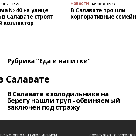
Новости
ИЮНЯ , 07:29
4 ИЮНЯ , 09:37
ма № 40 на улице
В Салавате прошли
 в Салавате строят
корпоративные семейн
й коллектор
Рубрика "Еда и напитки"
в Салавате
В Салавате в холодильнике на
берегу нашли труп - обвиняемый
заключен под стражу
арегистрирована управлением
Перепечатка допускается