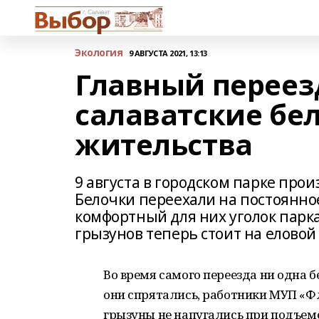
Экология
9 АВГУСТА 2021, 13:13
Главный переезд
салаватские бе
жительства
9 августа в городском парке прои
Белочки переехали на постоянное
комфортный для них уголок парк
грызунов теперь стоит на еловой 
Во время самого переезда ни одна б
они спрятались, работники МУП «Ф
грызуны не напугались при подъеме