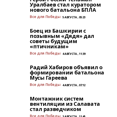
Уралбаев стал куратором
нового батальона БПЛА
Все для Победы
5 АВГУСТА , 05:23
Боец из Башкирии с
позывным «Дядя» дал
советы будущим
«птичникам»
Все для Победы
4 АВГУСТА , 11:39
Радий Хабиров объявил о
формировании батальона
Мусы Гареева
Все для Победы
4 АВГУСТА , 07:12
Монтажник систем
вентиляции из Салавата
стал разведчиком
Все для Победы
3 АВГУСТА , 11:45