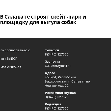
В Салавате строят скейт-парк и
площадку для выгула собак
 по согласованию с
Телефон
8(3476) 327625
еты «ВЫБОР
Эл. почта
6327655@mail.ru
ямая активная
.
Адрес
453264, Республика
Башкортостан, г. Салават, пр.
Нефтяников, 29.
Рекламная служба
8(3476) 327520
Редакция
8(3476) 327625