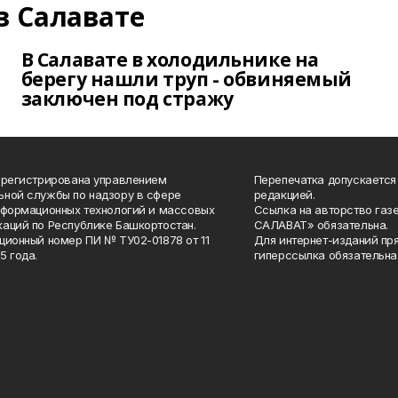
в Салавате
В Салавате в холодильнике на
берегу нашли труп - обвиняемый
заключен под стражу
арегистрирована управлением
Перепечатка допускается
ной службы по надзору в сфере
редакцией.
нформационных технологий и массовых
Ссылка на авторство газ
аций по Республике Башкортостан.
САЛАВАТ» обязательна.
ционный номер ПИ № ТУ02-01878 от 11
Для интернет-изданий пр
5 года.
гиперссылка обязательна