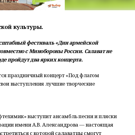
ской культуры.
асштабный фестиваль «Дни армейской
совместно с Минобороны России. Салават не
оде пройдут два ярких концерта.
тся праздничный концерт «Под флагом
 свои выступления лучшие творческие
фтехимик» выступит ансамбль песни и пляски
ации имени А.В. Александрова — настоящая
встретиться с которой салаватцы смогут