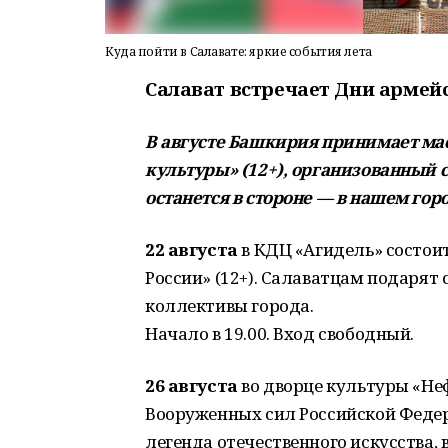
Куда пойти в Салавате: яркие события лета
Салават встречает Дни армей
В августе Башкирия принимает м
культуры» (12+), организованный 
останется в стороне — в нашем гор
22 августа
в КДЦ «Агидель» состои
России» (12+). Салаватцам подарят
коллективы города.
Начало в 19.00. Вход свободный.
26 августа
во дворце культуры «Не
Вооруженных сил Российской Федер
легенда отечественного искусства, 