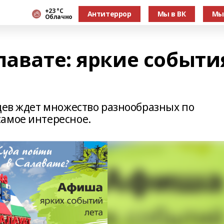
+23 °С
Антитеррор
Мы в ВК
Мы
Облачно
лавате: яркие событи
тцев ждет множество разнообразных по
амое интересное.