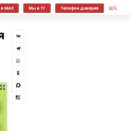
 в МАХ
Мы в ТГ
Телефон доверия
я