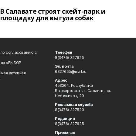
В Салавате строят скейт-парк и
площадку для выгула собак
 по согласованию с
Телефон
8(3476) 327625
еты «ВЫБОР
Эл. почта
6327655@mail.ru
ямая активная
.
Адрес
453264, Республика
Башкортостан, г. Салават, пр.
Нефтяников, 29.
Рекламная служба
8(3476) 327520
Редакция
8(3476) 327625
Приемная