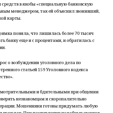
 средств в якобы «специальную банковскую
ьным менеджером, так ей объяснил звонивший,
жой карты.
имка поняла, что лишилась более 70 тысяч
ь банку еще и с процентами, и обратилась с
ии.
рос о возбуждении уголовного дела по
ренного статьей 159 Уголовного кодекса
ство».
смотрительными и бдительными при общении
оверять незнакомцам и скоропалительно
перации. Мошенники готовы придумать любую
я граждан. При поступлении подобных звонков