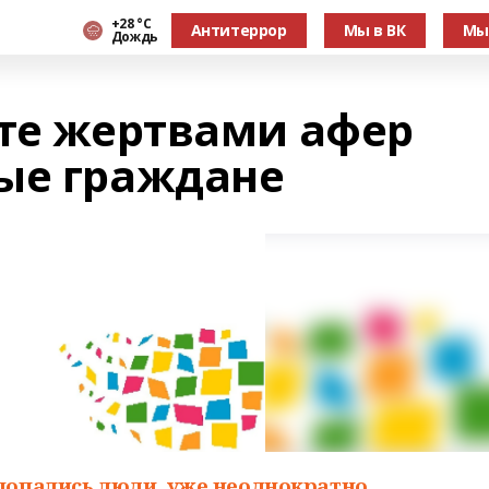
+28 °С
Антитеррор
Мы в ВК
Мы
Дождь
ате жертвами афер
ые граждане
 попались люди, уже неоднократно