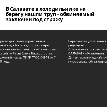
В Салавате в холодильнике на
берегу нашли труп - обвиняемый
заключен под стражу
арегистрирована управлением
Перепечатка допускается
ной службы по надзору в сфере
редакцией.
нформационных технологий и массовых
Ссылка на авторство газ
аций по Республике Башкортостан.
САЛАВАТ» обязательна.
ционный номер ПИ № ТУ02-01878 от 11
Для интернет-изданий пр
5 года.
гиперссылка обязательна