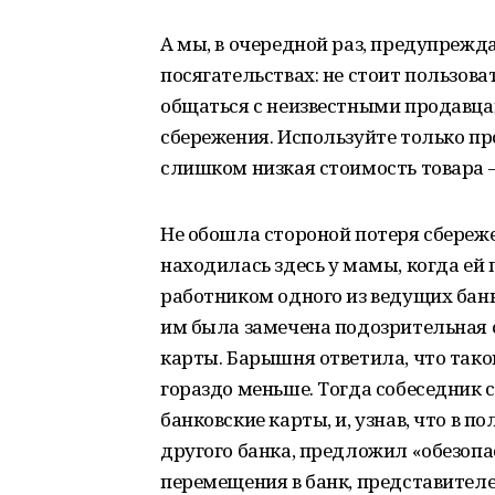
А мы, в очередной раз, предупреж
посягательствах: не стоит пользов
общаться с неизвестными продавцам
сбережения. Используйте только п
слишком низкая стоимость товара –
Не обошла стороной потеря сбереж
находилась здесь у мамы, когда ей
работником одного из ведущих банк
им была замечена подозрительная о
карты. Барышня ответила, что таког
гораздо меньше. Тогда собеседник с
банковские карты, и, узнав, что в 
другого банка, предложил «обезопа
перемещения в банк, представителе