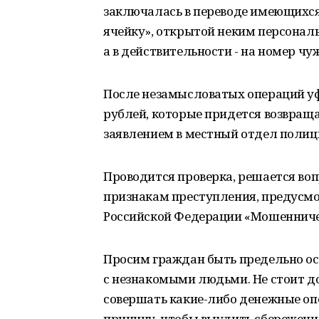
заключалась в переводе имеющихся
ячейку», открытой неким персонал
а в действительности - на номер чу
После незамысловатых операций уф
рублей, которые придется возвращат
заявлением в местный отдел полиц
Проводится проверка, решается воп
признакам преступления, предусмот
Российской Федерации «Мошенниче
Просим граждан быть предельно о
с незнакомыми людьми. Не стоит д
совершать какие-либо денежные о
причину, чтобы выудить сбережени