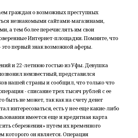
даем граждан о возможных преступных
аться незнакомыми сайтами-магазинами,
и, а тем более перечислять им свои
роверенные Интернет-площадки. Помните, что
 это первый знак возможной аферы.
ений и 22-летнюю гостью из Уфы. Девушка
 позвонил неизвестный, представился
ов нашей страны и сообщил, что только что
перация - списание трех тысяч рублей с ее
о быть не может, так как на счету денег
тал интересоваться, есть у нее еще какие-либо
пользовании имеется еще и кредитная карта
сить сбережения» путем их временного
м которого он является. Операция