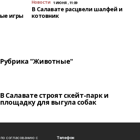
Новости
1 ИЮНЯ , 11:09
В Салавате расцвели шалфей и
ые игры
котовник
Рубрика "Животные"
В Салавате строят скейт-парк и
площадку для выгула собак
 по согласованию с
Телефон