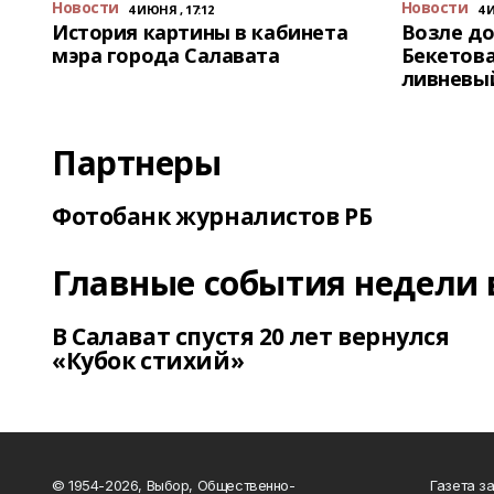
Новости
Новости
4 ИЮНЯ , 17:12
4 
История картины в кабинета
Возле до
мэра города Салавата
Бекетова
ливневы
Партнеры
Фотобанк журналистов РБ
Главные события недели 
В Салават спустя 20 лет вернулся
«Кубок стихий»
© 1954-2026, Выбор, Общественно-
Газета з