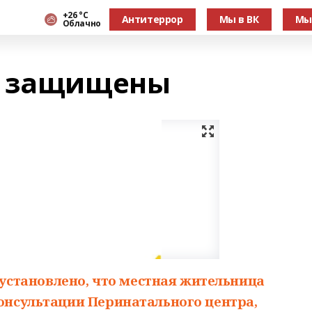
+26 °С
Антитеррор
Мы в ВК
Мы
Облачно
а защищены
становлено, что местная жительница
консультации Перинатального центра,