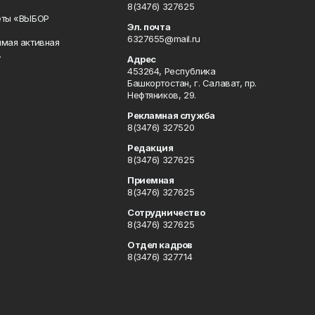
8(3476) 327625
еты «ВЫБОР
Эл. почта
6327655@mail.ru
ямая активная
.
Адрес
453264, Республика
Башкортостан, г. Салават, пр.
Нефтяников, 29.
Рекламная служба
8(3476) 327520
Редакция
8(3476) 327625
Приемная
8(3476) 327625
Сотрудничество
8(3476) 327625
Отдел кадров
8(3476) 327714