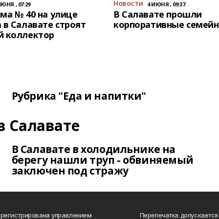
Новости
ИЮНЯ , 07:29
4 ИЮНЯ , 09:37
ма № 40 на улице
В Салавате прошли
 в Салавате строят
корпоративные семейн
й коллектор
Рубрика "Еда и напитки"
в Салавате
В Салавате в холодильнике на
берегу нашли труп - обвиняемый
заключен под стражу
арегистрирована управлением
Перепечатка допускается