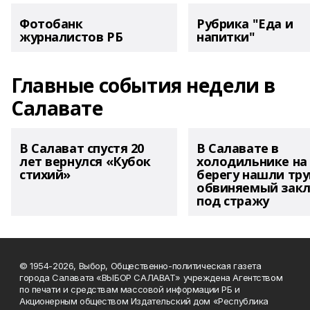
Фотобанк
Рубрика "Еда и
журналистов РБ
напитки"
Главные события недели в
Салавате
В Салават спустя 20
В Салавате в
лет вернулся «Кубок
холодильнике на
стихий»
берегу нашли тру
обвиняемый зак
под стражу
© 1954-2026, Выбор, Общественно-политическая газета
города Салавата «ВЫБОР САЛАВАТ» учреждена Агентством
по печати и средствам массовой информации РБ и
Акционерным обществом Издательский дом «Республика