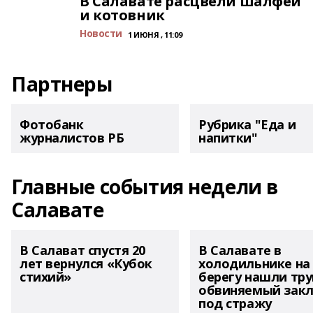
В Салавате расцвели шалфей
и котовник
Новости
1 ИЮНЯ , 11:09
Партнеры
Фотобанк
Рубрика "Еда и
журналистов РБ
напитки"
Главные события недели в
Салавате
В Салават спустя 20
В Салавате в
лет вернулся «Кубок
холодильнике на
стихий»
берегу нашли тру
обвиняемый зак
под стражу