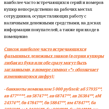
наиболее часто встречающихся серий и номеров
купюр непосредственно на рабочих местах
сотрудников, осуществляющих работу с
наличными денежными средствами, на досках
информации покупателей, а также при входе в
помещение.
Список наиболее часто встречающихся
фальшивых денежных знаков (в серии купюры
любая из букв или обе сразу могут быть
заглавными, в номере символ «*» обозначает
изменяющуюся цифру):
- банкноты номиналом 5 000 рублей: аб 57935**,
ав 477****, ав 58747**, ав 68747**, ав 26384**, аМ
24374**, бв 47847**, бв 58847**, вм 47847**, ба