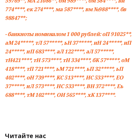
59769**, мА 21086**, бм 989****, бм 584****, ви
774****, ек 274****, ма 587****, вм №988****, бв
98847**;
- банкноты номиналом 1 000 рублей: оП 91025**,
аМ 24*****, тЛ 57*****, ьН 37*****, иН 24*****, иП
24*****, иП 683****, аЛ 122****, аЛ 57*****,
тН421****, тН 573****, тН 334****, бК 57*****, оМ
418****, тП 721****, ьМ 721****, ьП 32*****, ьП
402****, оН 739****, КС 513****, ИС 533****, ЕО
37*****, иЛ 573****, НС 533****, ВН 372****, Еь
688****, тМ 102****, ОИ 565****, хК 137****.
Читайте нас