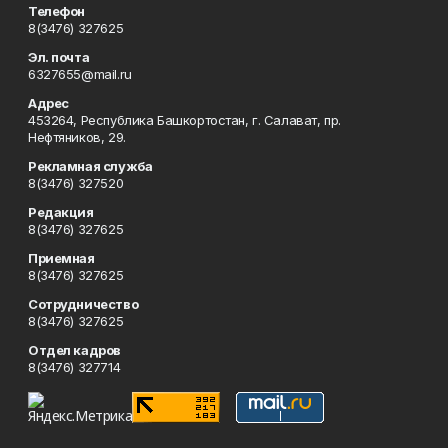
Телефон
8(3476) 327625
Эл. почта
6327655@mail.ru
Адрес
453264, Республика Башкортостан, г. Салават, пр.
Нефтяников, 29.
Рекламная служба
8(3476) 327520
Редакция
8(3476) 327625
Приемная
8(3476) 327625
Сотрудничество
8(3476) 327625
Отдел кадров
8(3476) 327714