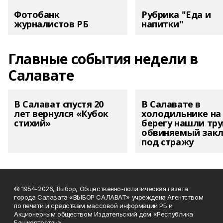
Фотобанк
Рубрика "Еда и
журналистов РБ
напитки"
Главные события недели в
Салавате
В Салават спустя 20
В Салавате в
лет вернулся «Кубок
холодильнике на
стихий»
берегу нашли тру
обвиняемый зак
под стражу
© 1954-2026, Выбор, Общественно-политическая газета
города Салавата «ВЫБОР САЛАВАТ» учреждена Агентством
по печати и средствам массовой информации РБ и
Акционерным обществом Издательский дом «Республика
Башкортостан».