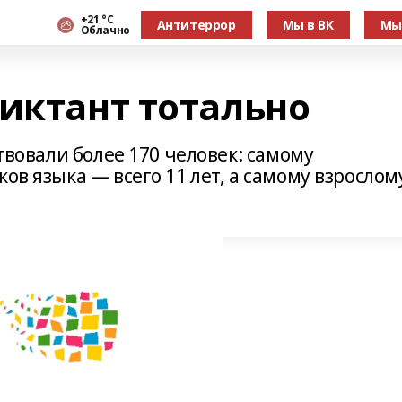
+21 °С
Антитеррор
Мы в ВК
Мы
Облачно
диктант тотально
ствовали более 170 человек: самому
ов языка — всего 11 лет, а самому взрослом