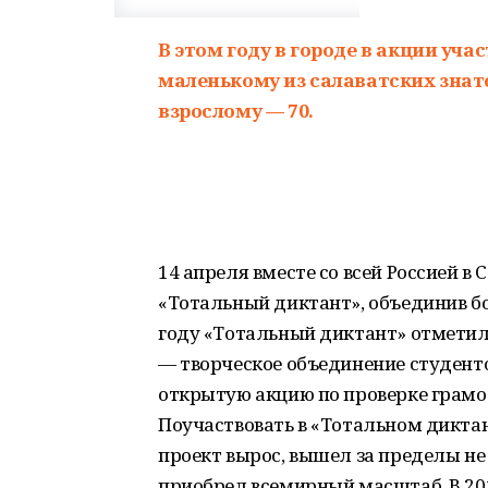
В этом году в городе в акции уча
маленькому из салаватских знато
взрослому — 70.
14 апреля вместе со всей Россией в
«Тотальный диктант», объединив бол
году «Тотальный диктант» отметил 
— творческое объединение студент
открытую акцию по проверке грамот
Поучаствовать в «Тотальном диктант
проект вырос, вышел за пределы не 
приобрел всемирный масштаб. В 201