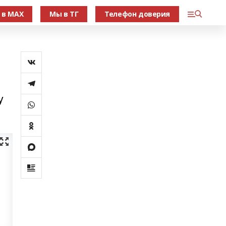
 в МАХ
Мы в ТГ
Телефон доверия
у