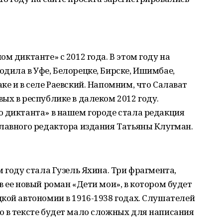
м диктанте» с 2012 года. В этом году на
дила в Уфе, Белорецке, Бирске, Ишимбае,
ке и в селе Раевский. Напомним, что Салават
ых в республике в далеком 2012 году.
о диктанта» в нашем городе стала редакция
главного редактора издания Татьяны Клугман.
 году стала Гузель Яхина. Три фрагмента,
в ее новый роман «Дети мои», в котором будет
кой автономии в 1916-1938 годах. Слушателей
о в тексте будет мало сложных для написания