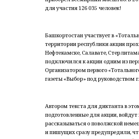
для участия 126 035 человек!
Башкортостан участвует в «Тотально
территории республики акция прохо
Нефтекамске, Салавате, Стерлитама
подключился к акции одним из перв
Организатором первого «Тотальног
газеты «Выбор» под руководством 
Автором текста для диктанта в этом
подготовленные для акции, войдут 
рассказываться о поволжской немец
и пишущих сразу предупредили, чт