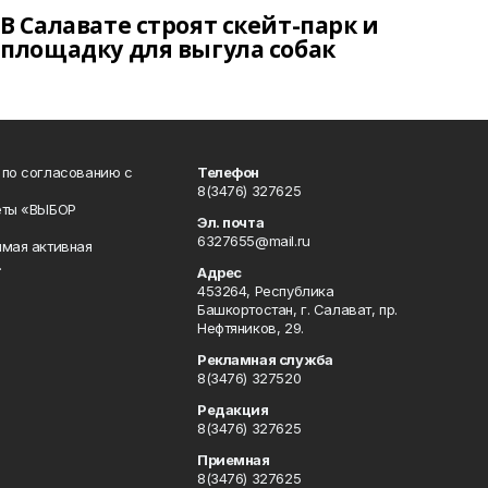
В Салавате строят скейт-парк и
площадку для выгула собак
 по согласованию с
Телефон
8(3476) 327625
еты «ВЫБОР
Эл. почта
6327655@mail.ru
ямая активная
.
Адрес
453264, Республика
Башкортостан, г. Салават, пр.
Нефтяников, 29.
Рекламная служба
8(3476) 327520
Редакция
8(3476) 327625
Приемная
8(3476) 327625