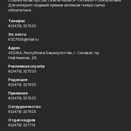
Ссылка на авторство газеты «ВЫБОР САЛАВАТ» обязательна.
Для интернет-изданий прямая активная гиперссылка
обязательна.
Телефон
8(3476) 327625
Эл. почта
6327655@mail.ru
Адрес
453264, Республика Башкортостан, г. Салават, пр.
Нефтяников, 29.
Рекламная служба
8(3476) 327520
Редакция
8(3476) 327625
Приемная
8(3476) 327625
Сотрудничество
8(3476) 327625
Отдел кадров
8(3476) 327714