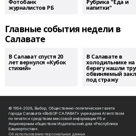
Фотобанк
Рубрика "Еда и
журналистов РБ
напитки"
Главные события недели в
Салавате
В Салават спустя 20
В Салавате в
лет вернулся «Кубок
холодильнике на
стихий»
берегу нашли тру
обвиняемый зак
под стражу
© 1954-2026, Выбор, Общественно-политическая газета
города Салавата «ВЫБОР САЛАВАТ» учреждена Агентством
по печати и средствам массовой информации РБ и
Акционерным обществом Издательский дом «Республика
Башкортостан».
Об использовании персональных данных