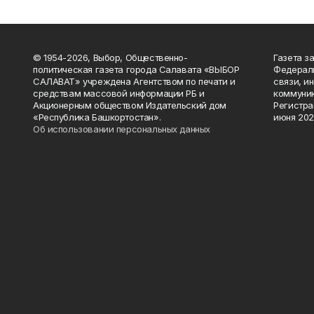
© 1954-2026, Выбор, Общественно-
Газета з
политическая газета города Салавата «ВЫБОР
Федераль
САЛАВАТ» учреждена Агентством по печати и
связи, и
средствам массовой информации РБ и
коммуник
Акционерным обществом Издательский дом
Регистра
«Республика Башкортостан».
июня 202
Об использовании персональных данных