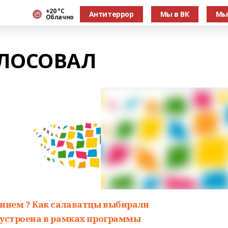
+20 °С
Антитеррор
Мы в ВК
Мы
Облачно
ОЛОСОВАЛ
анием ? Как салаватцы выбирали
оустроена в рамках программы