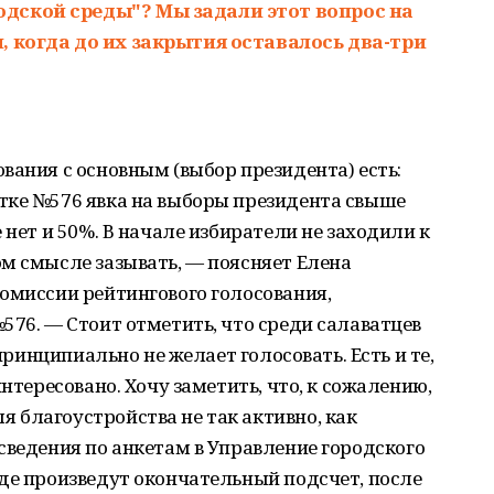
дской среды"? Мы задали этот вопрос на
 когда до их закрытия оставалось два-три
вания с основным (выбор президента) есть:
тке №576 явка на выборы президента свыше
 нет и 50%. В начале избиратели не заходили к
м смысле зазывать, — поясняет Елена
омиссии рейтингового голосования,
576. — Стоит отметить, что среди салаватцев
 принципиально не желает голосовать. Есть и те,
интересовано. Хочу заметить, что, к сожалению,
 благоустройства не так активно, как
сведения по анкетам в Управление городского
де произведут окончательный подсчет, после