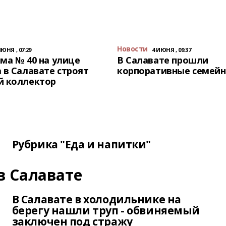
Новости
ИЮНЯ , 07:29
4 ИЮНЯ , 09:37
ма № 40 на улице
В Салавате прошли
 в Салавате строят
корпоративные семейн
й коллектор
Рубрика "Еда и напитки"
в Салавате
В Салавате в холодильнике на
берегу нашли труп - обвиняемый
заключен под стражу