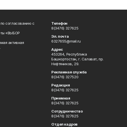
 по согласованию с
Телефон
8(3476) 327625
еты «ВЫБОР
Эл. почта
6327655@mail.ru
ямая активная
.
Адрес
453264, Республика
Башкортостан, г. Салават, пр.
Нефтяников, 29.
Рекламная служба
8(3476) 327520
Редакция
8(3476) 327625
Приемная
8(3476) 327625
Сотрудничество
8(3476) 327625
Отдел кадров