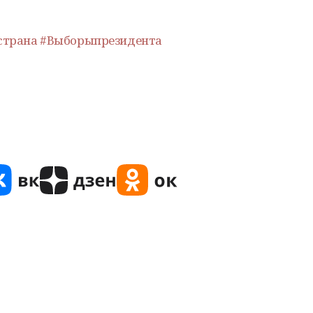
страна
#Выборыпрезидента