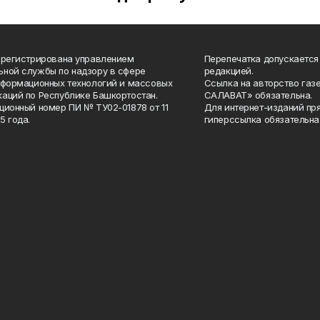
арегистрирована управлением
Перепечатка допускается
ной службы по надзору в сфере
редакцией.
нформационных технологий и массовых
Ссылка на авторство газ
аций по Республике Башкортостан.
САЛАВАТ» обязательна.
ционный номер ПИ № ТУ02-01878 от 11
Для интернет-изданий пр
5 года.
гиперссылка обязательна