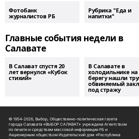
Фотобанк
Рубрика "Еда и
журналистов РБ
напитки"
Главные события недели в
Салавате
В Салават спустя 20
В Салавате в
лет вернулся «Кубок
холодильнике на
стихий»
берегу нашли тру
обвиняемый зак
под стражу
© 1954-2026, Выбор, Общественно-политическая газета
города Салавата «ВЫБОР САЛАВАТ» учреждена Агентством
по печати и средствам массовой информации РБ и
Акционерным обществом Издательский дом «Республика