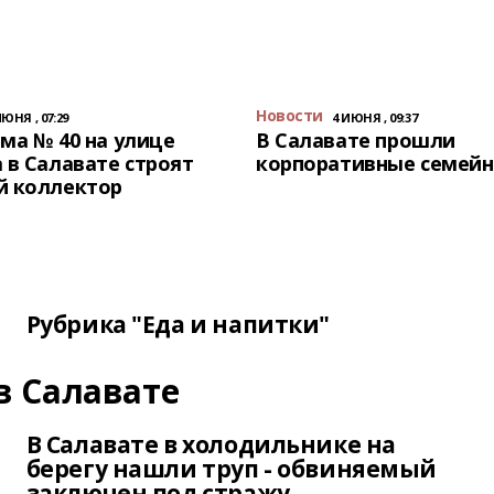
Новости
ИЮНЯ , 07:29
4 ИЮНЯ , 09:37
ма № 40 на улице
В Салавате прошли
 в Салавате строят
корпоративные семейн
й коллектор
Рубрика "Еда и напитки"
в Салавате
В Салавате в холодильнике на
берегу нашли труп - обвиняемый
заключен под стражу