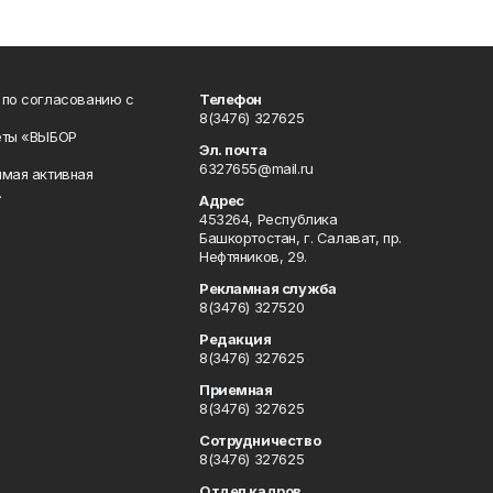
 по согласованию с
Телефон
8(3476) 327625
еты «ВЫБОР
Эл. почта
6327655@mail.ru
ямая активная
.
Адрес
453264, Республика
Башкортостан, г. Салават, пр.
Нефтяников, 29.
Рекламная служба
8(3476) 327520
Редакция
8(3476) 327625
Приемная
8(3476) 327625
Сотрудничество
8(3476) 327625
Отдел кадров