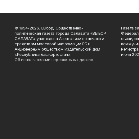
© 1954-2026, Выбор, Общественно-
Газета з
политическая газета города Салавата «ВЫБОР
Федераль
САЛАВАТ» учреждена Агентством по печати и
связи, и
средствам массовой информации РБ и
коммуник
Акционерным обществом Издательский дом
Регистра
«Республика Башкортостан».
июня 202
Об использовании персональных данных