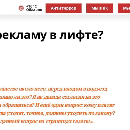
+16 °С
Антитеррор
Мы в ВК
Мы
Облачно
рекламу в лифте?
ранстве около него, перед входом в подъезд
нно ли это? Я не давала согласия на это
а обращаться? И ещё один вопрос: кому платят
тва уходят, точнее, должны уходить по закону?
 данный вопрос на страницах газеты».