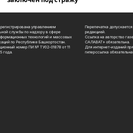
арегистрирована управлением
Перепечатка допускается
ной службы по надзору в сфере
редакцией.
нформационных технологий и массовых
Ссылка на авторство газ
аций по Республике Башкортостан.
САЛАВАТ» обязательна.
ционный номер ПИ № ТУ02-01878 от 11
Для интернет-изданий пр
5 года.
гиперссылка обязательна