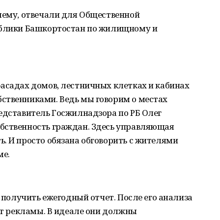
шему, отвечали для Общественной
ублики Башкортостан по жилищному и
асадах домов, лестничных клетках и кабинах
ственниками. Ведь мы говорим о местах
едставитель Госжилнадзора по РБ Олег
бственность граждан. Здесь управляющая
. И просто обязана обговорить с жителями
ме.
и получить ежегодный отчет. После его анализа
 от рекламы. В идеале они должны