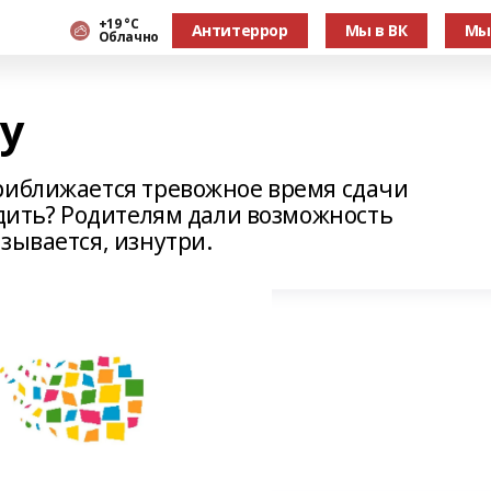
+19 °С
Антитеррор
Мы в ВК
Мы
Облачно
у
риближается тревожное время сдачи
одить? Родителям дали возможность
зывается, изнутри.