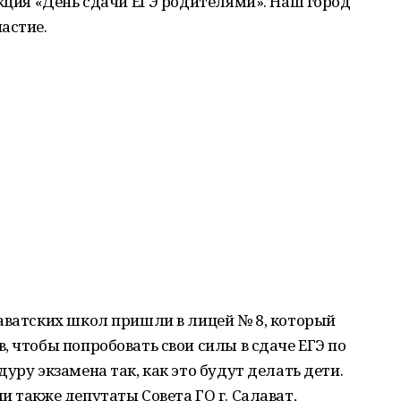
акция «День сдачи ЕГЭ родителями». Наш город
астие.
аватских школ пришли в лицей № 8, который
, чтобы попробовать свои силы в сдаче ЕГЭ по
уру экзамена так, как это будут делать дети.
и также депутаты Совета ГО г. Салават,