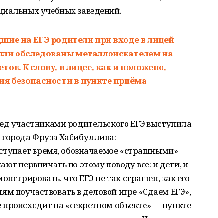
циальных учебных заведений.
шие на ЕГЭ родители при входе в лицей
ыли обследованы металлоискателем на
ов. К слову, в лицее, как и положено,
ия безопасности в пункте приёма
ред участниками родительского ЕГЭ выступила
 города Фруза Хабибуллина:
аступает время, обозначаемое «страшными»
ют нервничать по этому поводу все: и дети, и
онстрировать, что ЕГЭ не так страшен, как его
м поучаствовать в деловой игре «Сдаем ЕГЭ»,
все происходит на «секретном объекте» — пункте