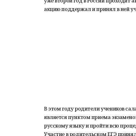
уже второй год в России проходит 
акцию поддержал и принял в ней уч
В этом году родители учеников сал
является пунктом приема экзаменов
русскому языку и пройти всю процед
Участие в родительском ЕГЭ принял