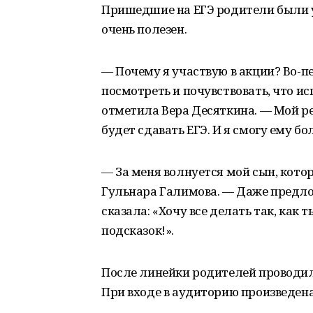
Пришедшие на ЕГЭ родители были у
очень полезен.
— Почему я участвую в акции? Во-пе
посмотреть и почувствовать, что и
отметила Вера Десяткина. — Мой ре
будет сдавать ЕГЭ. И я смогу ему б
— За меня волнуется мой сын, котор
Гульнара Галимова. — Даже предло
сказала: «Хочу все делать так, как 
подсказок!».
После линейки родителей проводили
При входе в аудиторию произведена