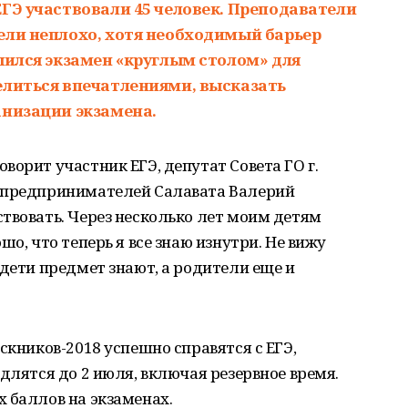
ЕГЭ участвовали 45 человек. Преподаватели
ели неплохо, хотя необходимый барьер
шился экзамен «круглым столом» для
елиться впечатлениями, высказать
анизации экзамена.
ворит участник ЕГЭ, депутат Совета ГО г.
и предпринимателей Салавата Валерий
твовать. Через несколько лет моим детям
шо, что теперь я все знаю изнутри. Не вижу
 дети предмет знают, а родители еще и
скников-2018 успешно справятся с ЕГЭ,
длятся до 2 июля, включая резервное время.
 баллов на экзаменах.