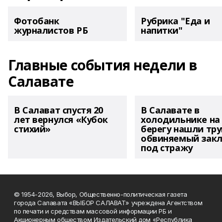
Фотобанк
Рубрика "Еда и
журналистов РБ
напитки"
Главные события недели в
Салавате
В Салават спустя 20
В Салавате в
лет вернулся «Кубок
холодильнике на
стихий»
берегу нашли тру
обвиняемый зак
под стражу
© 1954-2026, Выбор, Общественно-политическая газета
города Салавата «ВЫБОР САЛАВАТ» учреждена Агентством
по печати и средствам массовой информации РБ и
Акционерным обществом Издательский дом «Республика