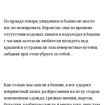
По правде говоря, увиденное в башне не могло
нас не шокировать. Вероятно, еще во времена
отсутствия кодовых замков в подъездах в башню
с часами залезали любители посидеть под
крышей и устраивали там невероятные кутежи,
забывая при этом убрать за собой…
Как только мы зашли в башню, в нос ударил
неприятный запах: разбросанная на полу старая
поношенная одежда, грязные мешки, картон,
бутылки, разбитые стекла и много того, чего там