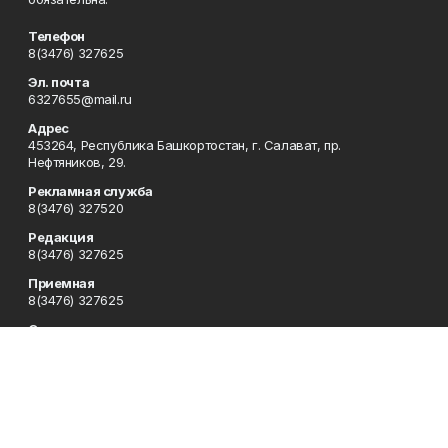
Телефон
8(3476) 327625
Эл. почта
6327655@mail.ru
Адрес
453264, Республика Башкортостан, г. Салават, пр.
Нефтяников, 29.
Рекламная служба
8(3476) 327520
Редакция
8(3476) 327625
Приемная
8(3476) 327625
Сотрудничество
8(3476) 327625
Отдел кадров
8(3476) 327714