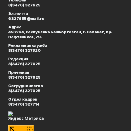
Телефон
8(3476) 327625
Эл. почта
6327655@mail.ru
Адрес
453264, Республика Башкортостан, г. Салават, пр.
Нефтяников, 29.
Рекламная служба
8(3476) 327520
Редакция
8(3476) 327625
Приемная
8(3476) 327625
Сотрудничество
8(3476) 327625
Отдел кадров
8(3476) 327714