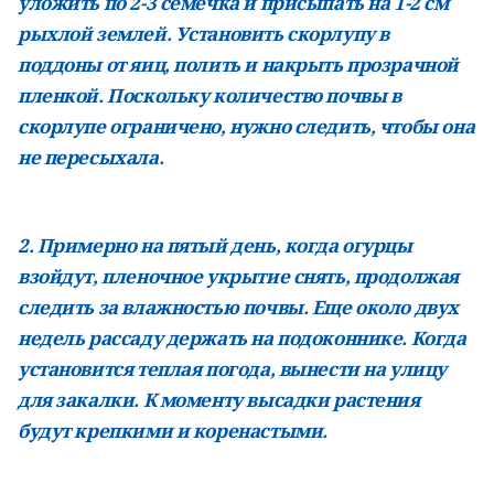
уложить по 2-3 семечка и присыпать на 1-2 см
рыхлой землей. Установить скорлупу в
поддоны от яиц, полить и накрыть прозрачной
пленкой. Поскольку количество почвы в
скорлупе ограничено, нужно следить, чтобы она
не
пересыхала.
2. Примерно на пятый день, когда огурцы
взойдут, пленочное укрытие снять, продолжая
следить за влажностью почвы. Еще около двух
недель рассаду держать на подоконнике. Когда
установится теплая погода, вынести на улицу
для закалки. К моменту высадки растения
будут крепкими и коренастыми.