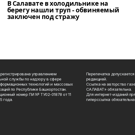
В Салавате в холодильнике на
берегу нашли труп - обвиняемый
заключен под стражу
арегистрирована управлением
Перепечатка допускается
ной службы по надзору в сфере
редакцией.
нформационных технологий и массовых
Ссылка на авторство газ
аций по Республике Башкортостан.
САЛАВАТ» обязательна.
ционный номер ПИ № ТУ02-01878 от 11
Для интернет-изданий пр
5 года.
гиперссылка обязательна