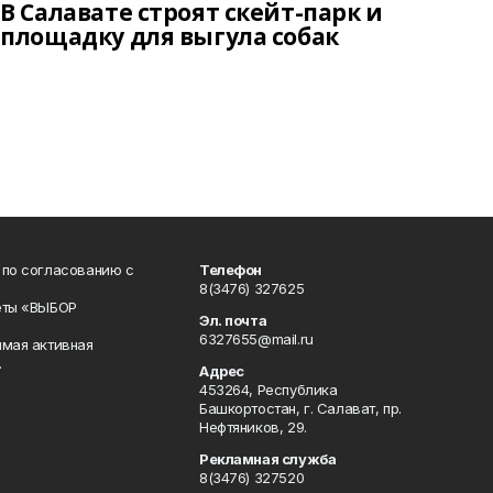
В Салавате строят скейт-парк и
площадку для выгула собак
 по согласованию с
Телефон
8(3476) 327625
еты «ВЫБОР
Эл. почта
6327655@mail.ru
ямая активная
.
Адрес
453264, Республика
Башкортостан, г. Салават, пр.
Нефтяников, 29.
Рекламная служба
8(3476) 327520