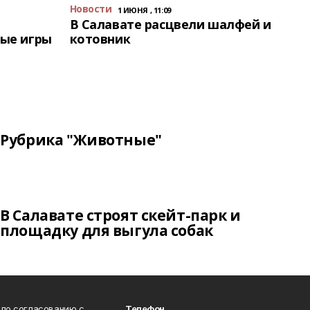
Новости
1 ИЮНЯ , 11:09
В Салавате расцвели шалфей и
ые игры
котовник
Рубрика "Животные"
В Салавате строят скейт-парк и
площадку для выгула собак
 по согласованию с
Телефон