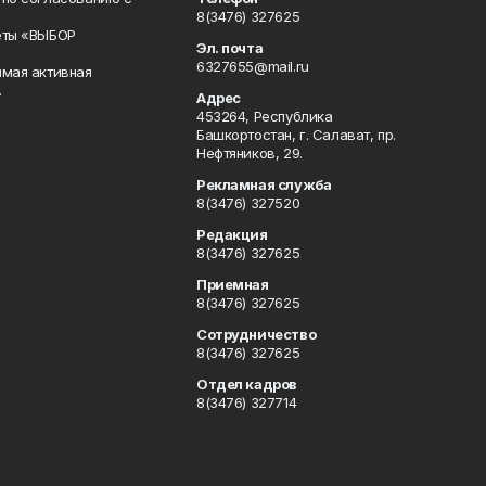
8(3476) 327625
еты «ВЫБОР
Эл. почта
6327655@mail.ru
ямая активная
.
Адрес
453264, Республика
Башкортостан, г. Салават, пр.
Нефтяников, 29.
Рекламная служба
8(3476) 327520
Редакция
8(3476) 327625
Приемная
8(3476) 327625
Сотрудничество
8(3476) 327625
Отдел кадров
8(3476) 327714