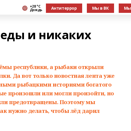
+28 °С
Антитеррор
Мы в ВК
Мы
Дождь
беды и никаких
оёмы республики, а рыбаки открыли
ки. Да вот только новостная лента уже
тными рыбацкими историями богатого
рые произошли или могли произойти, но
были предотвращены. Поэтому мы
как нужно делать, чтобы лёд дарил