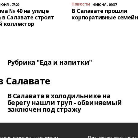
Новости
ИЮНЯ , 07:29
4 ИЮНЯ , 09:37
ма № 40 на улице
В Салавате прошли
 в Салавате строят
корпоративные семейн
й коллектор
Рубрика "Еда и напитки"
в Салавате
В Салавате в холодильнике на
берегу нашли труп - обвиняемый
заключен под стражу
арегистрирована управлением
Перепечатка допускается