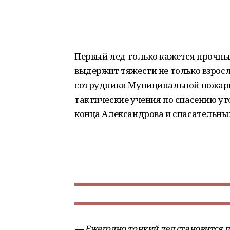
Первый лед только кажется прочным
выдержит тяжести не только взросло
сотрудники Муниципальной пожарн
тактические учения по спасению у
конца Александрова и спасательных
— Ежегодно тонкий лед становится 