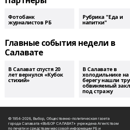
Партнеры
Фотобанк
Рубрика "Еда и
журналистов РБ
напитки"
Главные события недели в
Салавате
В Салават спустя 20
В Салавате в
лет вернулся «Кубок
холодильнике на
стихий»
берегу нашли тру
обвиняемый зак
под стражу
© 1954-2026, Выбор, Общественно-политическая газета
города Салавата «ВЫБОР САЛАВАТ» учреждена Агентством
по печати и средствам массовой информации РБ и