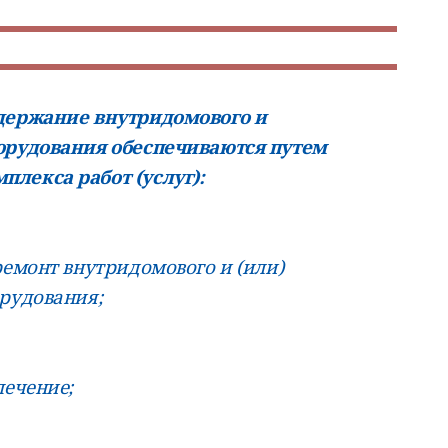
одержание внутридомового и
борудования обеспечиваются путем
лекса работ (услуг):
ремонт внутридомового и (или)
орудования;
печение;