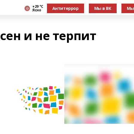
+29 °С
Антитеррор
Мы в ВК
Мы
Ясно
сен и не терпит