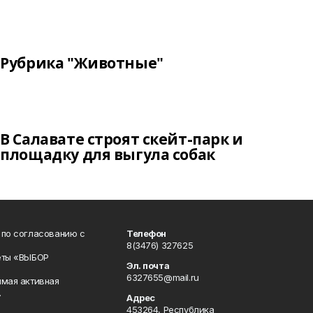
Рубрика "Животные"
В Салавате строят скейт-парк и
площадку для выгула собак
 по согласованию с
Телефон
8(3476) 327625
еты «ВЫБОР
Эл. почта
6327655@mail.ru
ямая активная
.
Адрес
453264, Республика