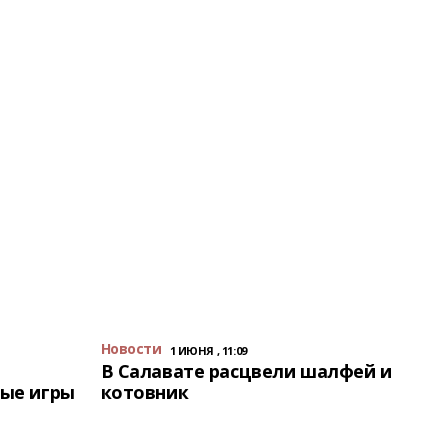
Новости
1 ИЮНЯ , 11:09
В Салавате расцвели шалфей и
ые игры
котовник