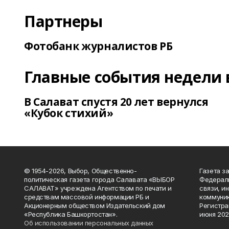
Партнеры
Фотобанк журналистов РБ
Главные события недели 
В Салават спустя 20 лет вернулся
«Кубок стихий»
© 1954-2026, Выбор, Общественно-
Газета з
политическая газета города Салавата «ВЫБОР
Федераль
САЛАВАТ» учреждена Агентством по печати и
связи, и
средствам массовой информации РБ и
коммуник
Акционерным обществом Издательский дом
Регистра
«Республика Башкортостан».
июня 202
Об использовании персональных данных