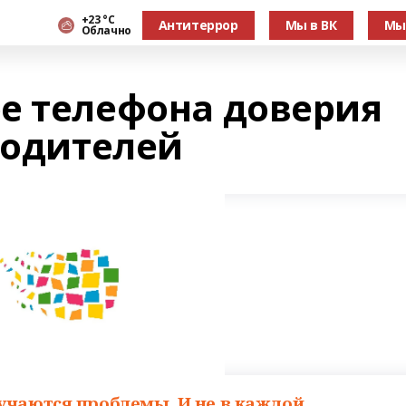
+23 °С
Антитеррор
Мы в ВК
Мы
Облачно
е телефона доверия
родителей
учаются проблемы. И не в каждой