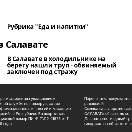
Рубрика "Еда и напитки"
в Салавате
В Салавате в холодильнике на
берегу нашли труп - обвиняемый
заключен под стражу
арегистрирована управлением
Перепечатка допускается
ной службы по надзору в сфере
редакцией.
нформационных технологий и массовых
Ссылка на авторство газ
аций по Республике Башкортостан.
САЛАВАТ» обязательна.
ционный номер ПИ № ТУ02-01878 от 11
Для интернет-изданий пр
5 года.
гиперссылка обязательна