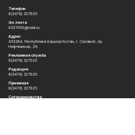
Телефон
8(3476) 327625
Эл. почта
6327655@mail.ru
Адрес
453264, Республика Башкортостан, г. Салават, пр.
Нефтяников, 29.
Рекламная служба
8(3476) 327520
Редакция
8(3476) 327625
Приемная
8(3476) 327625
Сотрудничество
8(3476) 327625
Отдел кадров
8(3476) 327714