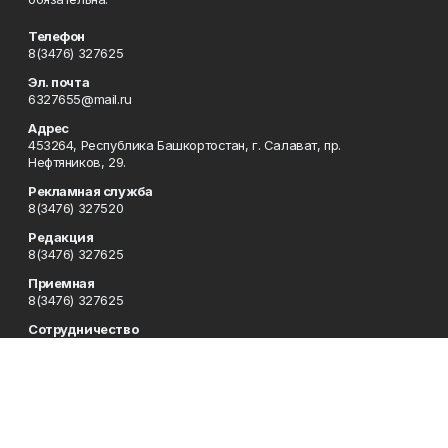
Телефон
8(3476) 327625
Эл. почта
6327655@mail.ru
Адрес
453264, Республика Башкортостан, г. Салават, пр.
Нефтяников, 29.
Рекламная служба
8(3476) 327520
Редакция
8(3476) 327625
Приемная
8(3476) 327625
Сотрудничество
8(3476) 327625
Отдел кадров
8(3476) 327714